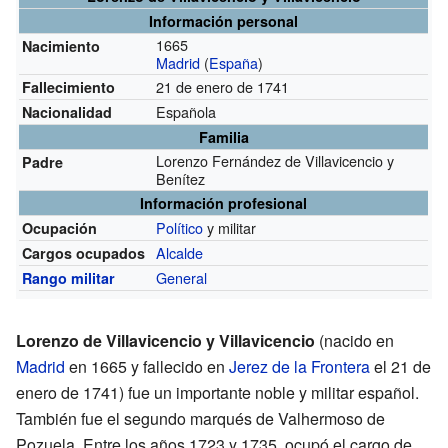
Información personal
1665
Nacimiento
Madrid
(
España
)
21 de enero de 1741
Fallecimiento
Española
Nacionalidad
Familia
Lorenzo Fernández de Villavicencio y
Padre
Benítez
Información profesional
Político
y militar
Ocupación
Alcalde
Cargos ocupados
General
Rango militar
Lorenzo de Villavicencio y Villavicencio
(nacido en
Madrid
en 1665 y fallecido en
Jerez de la Frontera
el 21 de
enero de 1741) fue un importante noble y militar español.
También fue el segundo marqués de Valhermoso de
Pozuela. Entre los años 1723 y 1735, ocupó el cargo de