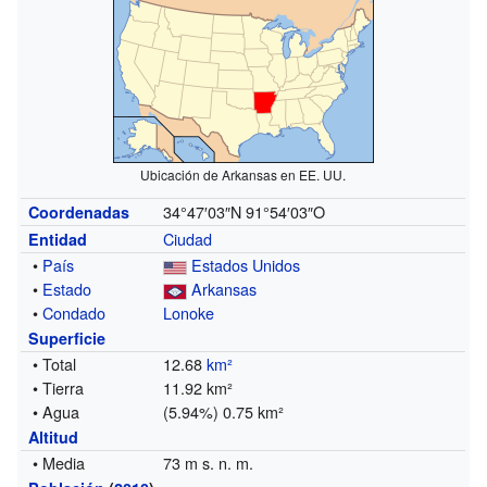
Ubicación de Arkansas en EE. UU.
34°47′03″N
91°54′03″O
Coordenadas
Ciudad
Entidad
•
País
Estados Unidos
•
Estado
Arkansas
•
Condado
Lonoke
Superficie
• Total
12.68
km²
• Tierra
11.92 km²
• Agua
(5.94%) 0.75 km²
Altitud
• Media
73 m s. n. m.