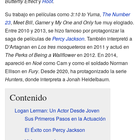
Butterfly Effect
y
Hoot
.
Su trabajo en películas como
3:10 to Yuma
,
The Number
23
,
Meet Bill
,
Gamer
y
My One and Only
fue muy elogiado.
Entre 2010 y 2013, se hizo famoso por protagonizar la
saga de películas de
Percy Jackson
. También interpretó a
D'Artagnan en
Los tres mosqueteros
en 2011 y actuó en
The Perks of Being a Wallflower
en 2012. En 2014,
apareció en
Noé
como Cam y como el soldado Norman
Ellison en
Fury
. Desde 2020, ha protagonizado la serie
Hunters
, donde interpreta a Jonah Heidelbaum.
Contenido
Logan Lerman: Un Actor Desde Joven
Sus Primeros Pasos en la Actuación
El Éxito con Percy Jackson