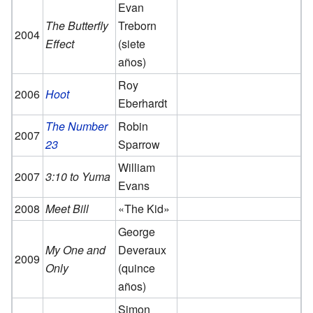
Evan
The Butterfly
Treborn
2004
Effect
(siete
años)
Roy
2006
Hoot
Eberhardt
The Number
Robin
2007
23
Sparrow
William
2007
3:10 to Yuma
Evans
2008
Meet Bill
«The Kid»
George
My One and
Deveraux
2009
Only
(quince
años)
Simon