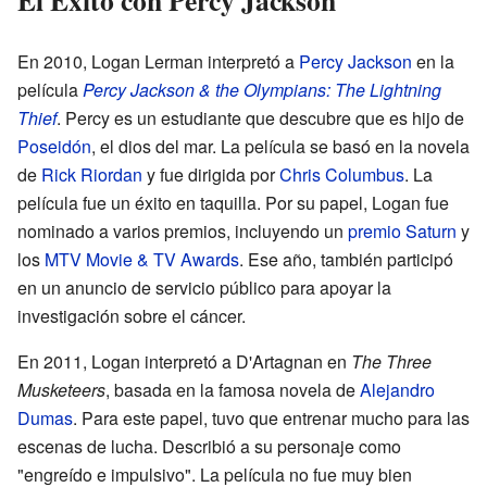
El Éxito con Percy Jackson
En 2010, Logan Lerman interpretó a
Percy Jackson
en la
película
Percy Jackson & the Olympians: The Lightning
Thief
. Percy es un estudiante que descubre que es hijo de
Poseidón
, el dios del mar. La película se basó en la novela
de
Rick Riordan
y fue dirigida por
Chris Columbus
. La
película fue un éxito en taquilla. Por su papel, Logan fue
nominado a varios premios, incluyendo un
premio Saturn
y
los
MTV Movie & TV Awards
. Ese año, también participó
en un anuncio de servicio público para apoyar la
investigación sobre el cáncer.
En 2011, Logan interpretó a D'Artagnan en
The Three
Musketeers
, basada en la famosa novela de
Alejandro
Dumas
. Para este papel, tuvo que entrenar mucho para las
escenas de lucha. Describió a su personaje como
"engreído e impulsivo". La película no fue muy bien