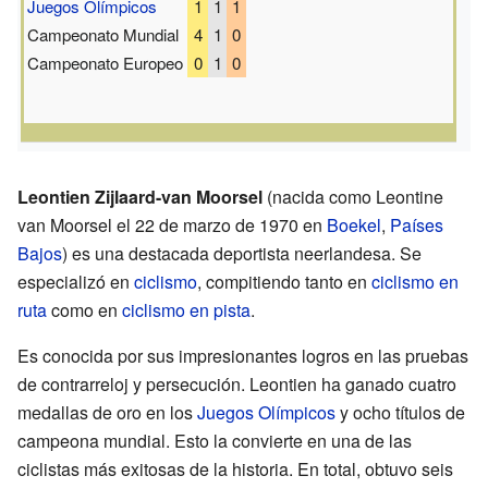
Juegos Olímpicos
1
1
1
Campeonato Mundial
4
1
0
Campeonato Europeo
0
1
0
Leontien Zijlaard-van Moorsel
(nacida como Leontine
van Moorsel el 22 de marzo de 1970 en
Boekel
,
Países
Bajos
) es una destacada deportista neerlandesa. Se
especializó en
ciclismo
, compitiendo tanto en
ciclismo en
ruta
como en
ciclismo en pista
.
Es conocida por sus impresionantes logros en las pruebas
de contrarreloj y persecución. Leontien ha ganado cuatro
medallas de oro en los
Juegos Olímpicos
y ocho títulos de
campeona mundial. Esto la convierte en una de las
ciclistas más exitosas de la historia. En total, obtuvo seis