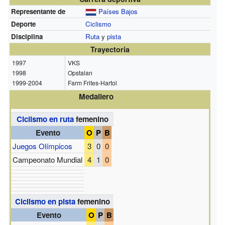
Representante de
Países Bajos
Deporte
Ciclismo
Disciplina
Ruta
y
pista
Trayectoria
1997
VKS
1998
Opstalan
1999-2004
Farm Frites-Hartol
Medallero
Ciclismo en ruta
femenino
Evento
O
P
B
Juegos Olímpicos
3
0
0
Campeonato Mundial
4
1
0
Ciclismo en pista
femenino
Evento
O
P
B