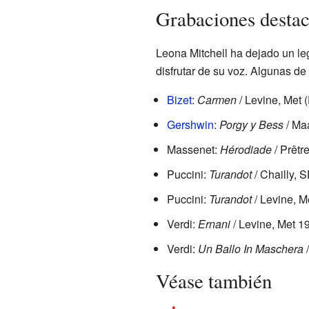
Grabaciones desta
Leona Mitchell ha dejado un l
disfrutar de su voz. Algunas d
Bizet
:
Carmen
/ Levine, Met 
Gershwin
:
Porgy y Bess
/ Ma
Massenet:
Hérodiade
/ Prêtr
Puccini:
Turandot
/ Chailly, 
Puccini:
Turandot
/ Levine, 
Verdi:
Ernani
/ Levine, Met 1
Verdi:
Un Ballo In Maschera
/
Véase también