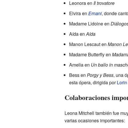
Leonora en
Il trovatore
Elvira en
Ernani
, donde cant
Madame Lidoine en
Diálogos
Aída en
Aída
Manon Lescaut en
Manon Le
Madame Butterfly en
Madama 
Amelia en
Un ballo in masch
Bess en
Porgy y Bess
, una ó
esta ópera, dirigida por
Lorin
Colaboraciones impor
Leona Mitchell también fue muy
varias ocasiones importantes: