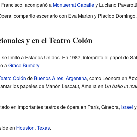
n Francisco, acompañó a
Montserrat Caballé
y Luciano Pavarotti
Opera, compartió escenario con Eva Marton y Plácido Domingo,
ionales y en el Teatro Colón
o se limitó a Estados Unidos. En 1987, interpretó el papel de S
to a
Grace Bumbry
.
Teatro Colón
de
Buenos Aires
,
Argentina
, como Leonora en
Il t
 cantar los papeles de Manón Lescaut, Amelia en
Un ballo in ma
ado en importantes teatros de ópera en París, Ginebra,
Israel
eside en
Houston
,
Texas
.