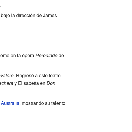
.
 bajo la dirección de James
alome en la ópera
Herodiade
de
rovatore
. Regresó a este teatro
schera
y Elisabetta en
Don
y
Australia
, mostrando su talento