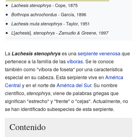
- Cope, 1875
Lachesis stenophrys
- García, 1896
Bothrops achrochordus
- Taylor, 1951
Lachesis muta stenophrys
[
].
L
achesis
stenophrys - Zamudio & Greene, 1997
La
Lachesis stenophrys
es una
serpiente venenosa
que
pertenece a la familia de las
víboras
. Se le conoce
también como "víbora de foseta" por una característica
especial en su cabeza. Esta serpiente vive en
América
Central
y en el norte de
América del Sur
. Su nombre
científico,
stenophrys
, viene de palabras griegas que
significan "estrecho" y "frente" o "cejas". Actualmente, no
se han identificado subespecies de esta serpiente.
Contenido