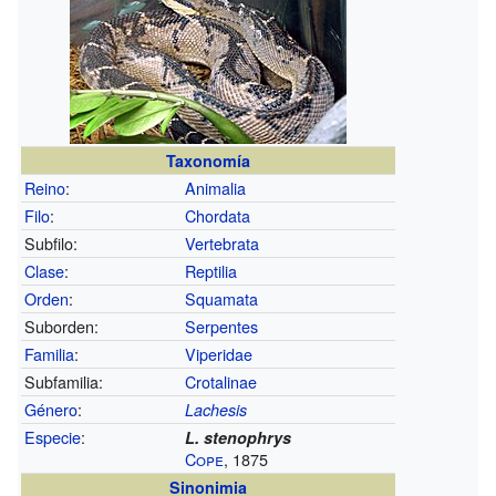
Taxonomía
Reino
:
Animalia
Filo
:
Chordata
Subfilo:
Vertebrata
Clase
:
Reptilia
Orden
:
Squamata
Suborden:
Serpentes
Familia
:
Viperidae
Subfamilia:
Crotalinae
Género
:
Lachesis
Especie
:
L. stenophrys
Cope
, 1875
Sinonimia