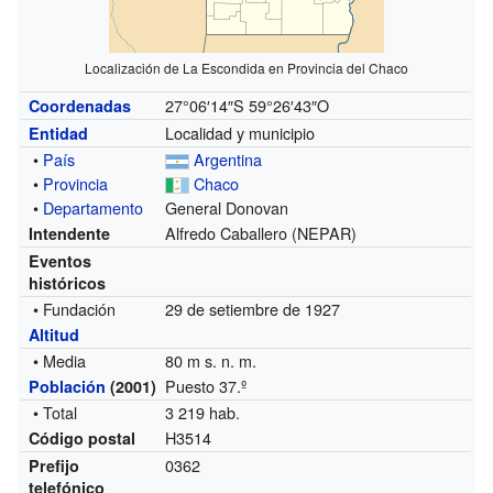
Localización de La Escondida en Provincia del Chaco
27°06′14″S
59°26′43″O
Coordenadas
Localidad y municipio
Entidad
•
País
Argentina
•
Provincia
Chaco
•
Departamento
General Donovan
Alfredo Caballero (NEPAR)
Intendente
Eventos
históricos
• Fundación
29 de setiembre de 1927
Altitud
• Media
80 m s. n. m.
Puesto 37.º
Población
(2001)
• Total
3 219 hab.
H3514
Código postal
0362
Prefijo
telefónico