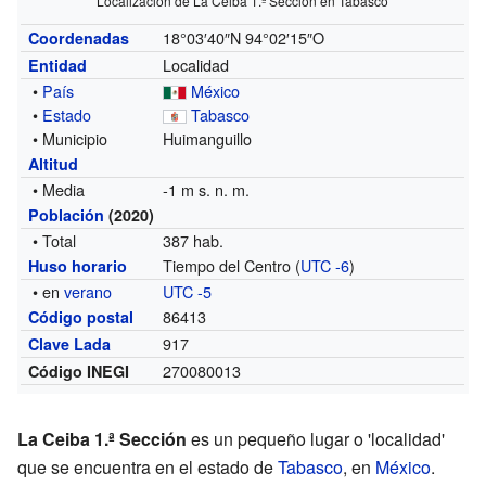
Localización de La Ceiba 1.ª Sección en Tabasco
18°03′40″N
94°02′15″O
Coordenadas
Localidad
Entidad
•
País
México
•
Estado
Tabasco
• Municipio
Huimanguillo
Altitud
• Media
-1 m s. n. m.
Población
(2020)
• Total
387 hab.
Tiempo del Centro (
UTC -6
)
Huso horario
• en
verano
UTC -5
86413
Código postal
917
Clave Lada
270080013
Código INEGI
La Ceiba 1.ª Sección
es un pequeño lugar o 'localidad'
que se encuentra en el estado de
Tabasco
, en
México
.