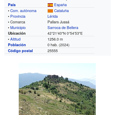
España
País
•
Com. autónoma
Cataluña
•
Provincia
Lérida
• Comarca
Pallars Jussá
•
Municipio
Sarroca de Bellera
Ubicación
42°21′40″N
0°54′53″E
•
Altitud
1256.0 m
0 hab.
Población
(2024)
25555
Código postal