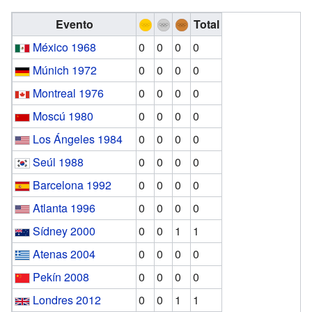
Evento
Total
México 1968
0
0
0
0
Múnich 1972
0
0
0
0
Montreal 1976
0
0
0
0
Moscú 1980
0
0
0
0
Los Ángeles 1984
0
0
0
0
Seúl 1988
0
0
0
0
Barcelona 1992
0
0
0
0
Atlanta 1996
0
0
0
0
Sídney 2000
0
0
1
1
Atenas 2004
0
0
0
0
Pekín 2008
0
0
0
0
Londres 2012
0
0
1
1