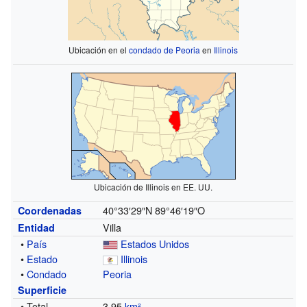
Ubicación en el
condado de Peoria
en
Illinois
Ubicación de Illinois en EE. UU.
40°33′29″N
89°46′19″O
Coordenadas
Villa
Entidad
•
País
Estados Unidos
•
Estado
Illinois
•
Condado
Peoria
Superficie
• Total
3.95
km²