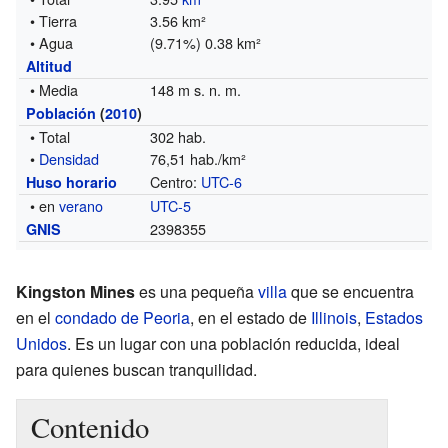
• Tierra
3.56 km²
• Agua
(9.71%) 0.38 km²
Altitud
• Media
148 m s. n. m.
Población
(
2010
)
• Total
302 hab.
•
Densidad
76,51 hab./km²
Centro:
UTC-6
Huso horario
• en
verano
UTC-5
2398355
GNIS
Kingston Mines
es una pequeña
villa
que se encuentra
en el
condado de Peoria
, en el estado de
Illinois
,
Estados
Unidos
. Es un lugar con una población reducida, ideal
para quienes buscan tranquilidad.
Contenido