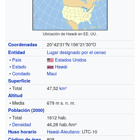
Ubicación de Hawái en EE. UU.
20°42′31″N
156°21′30″O
Coordenadas
Lugar designado por el censo
Entidad
•
País
Estados Unidos
•
Estado
Hawái
•
Condado
Maui
Superficie
• Total
47,52
km²
Altitud
• Media
679 m s. n. m.
Población
(
2000
)
• Total
1612 hab.
•
Densidad
46,28 hab./km²
Hawái-Aleutiano
: UTC-10
Huso horario
808
Código de área