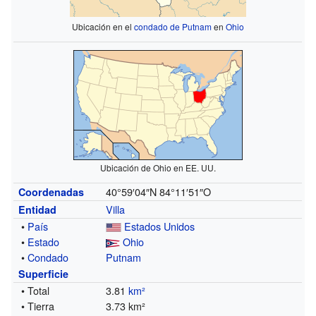
Ubicación en el
condado de Putnam
en
Ohio
Ubicación de Ohio en EE. UU.
40°59′04″N
84°11′51″O
Coordenadas
Villa
Entidad
•
País
Estados Unidos
•
Estado
Ohio
•
Condado
Putnam
Superficie
• Total
3.81
km²
• Tierra
3.73 km²