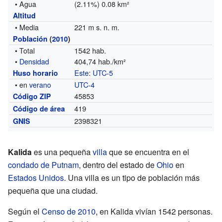
• Agua
(2.11%) 0.08 km²
Altitud
• Media
221 m s. n. m.
Población
(
2010
)
• Total
1542 hab.
•
Densidad
404,74 hab./km²
Este
:
UTC-5
Huso horario
• en
verano
UTC-4
45853
Código ZIP
419
Código de área
2398321
GNIS
Kalida
es una pequeña
villa
que se encuentra en el
condado de Putnam
, dentro del estado de
Ohio
en
Estados Unidos
. Una villa es un tipo de población más
pequeña que una ciudad.
Según el
Censo de 2010
, en Kalida vivían 1542 personas.