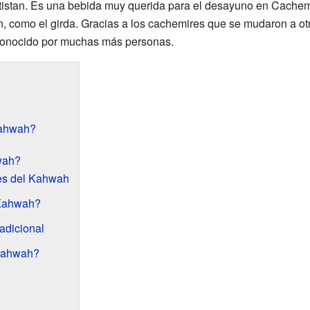
altistan. Es una bebida muy querida para el desayuno en Cachem
ón, como el girda. Gracias a los cachemires que se mudaron a ot
 conocido por muchas más personas.
Kahwah?
wah?
les del Kahwah
 Kahwah?
radicional
Kahwah?