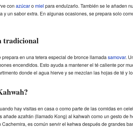
rve con
azúcar
o
miel
para endulzarlo. También se le añaden 
ra y un sabor extra. En algunas ocasiones, se prepara solo como
a tradicional
 prepara en una tetera especial de bronce llamada
samovar
. U
bones encendidos. Esto ayuda a mantener el té caliente por mu
rtimento donde el agua hierve y se mezclan las hojas de té y l
 Kahwah?
ando hay visitas en casa o como parte de las comidas en celeb
es añade azafrán (llamado Kong) al kahwah como un gesto de ho
 Cachemira, es común servir el kehwa después de grandes ban