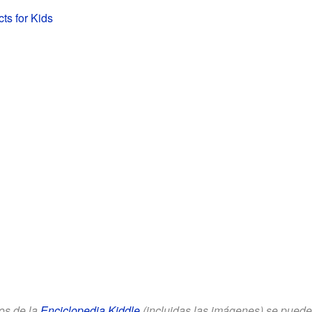
s for Kids
los de la
Enciclopedia Kiddle
(incluidas las imágenes) se puede u