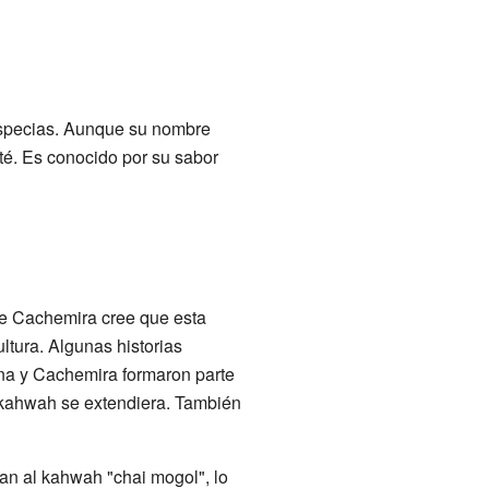
 especias. Aunque su nombre
té. Es conocido por su sabor
de Cachemira cree que esta
ltura. Algunas historias
ona y Cachemira formaron parte
 kahwah se extendiera. También
n al kahwah "chai mogol", lo