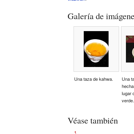
Galería de imágen
Una taza de kahwa.
Una t
hecha
lugar d
verde.
Véase también