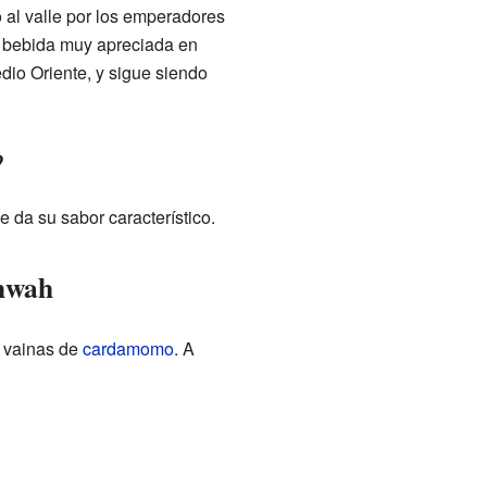
o al valle por los emperadores
a bebida muy apreciada en
edio Oriente, y sigue siendo
?
 da su sabor característico.
ahwah
 vainas de
cardamomo
. A