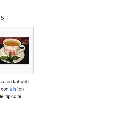
es
aza de kahwah
 con
tulsi
en
el típico té