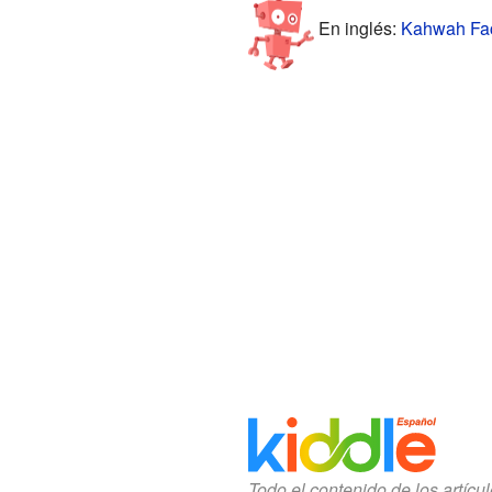
En inglés:
Kahwah Fact
Todo el contenido de los artícu