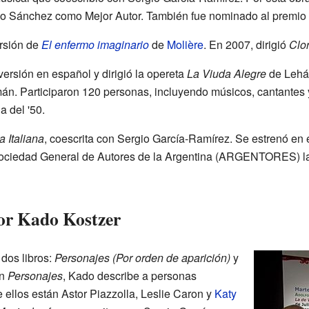
cio Sánchez como Mejor Autor. También fue nominado al premio 
ersión de
El enfermo imaginario
de
Molière
. En 2007, dirigió
Clo
ersión en español y dirigió la opereta
La Viuda Alegre
de Lehár
n. Participaron 120 personas, incluyendo músicos, cantantes y
a del '50.
a Italiana
, coescrita con Sergio García-Ramírez. Se estrenó en 
Sociedad General de Autores de la Argentina (ARGENTORES) la
or Kado Kostzer
dos libros:
Personajes (Por orden de aparición)
y
En
Personajes
, Kado describe a personas
e ellos están Astor Piazzolla, Leslie Caron y
Katy