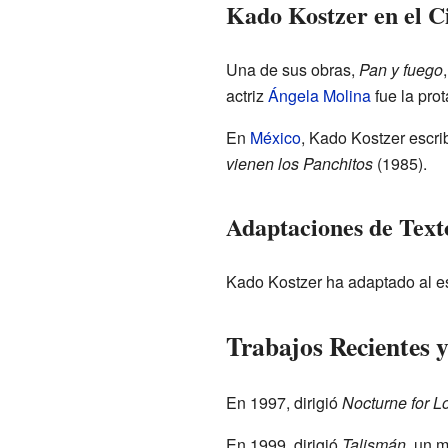
Kado Kostzer en el C
Una de sus obras,
Pan y fuego
actriz
Ángela Molina
fue la prot
En
México
, Kado Kostzer escri
vienen los Panchitos
(1985).
Adaptaciones de Text
Kado Kostzer ha adaptado al es
Trabajos Recientes y
En 1997, dirigió
Nocturne for L
En 1999, dirigió
Talismán
, un 