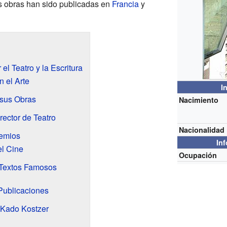
us obras han sido publicadas en
Francia
y
el Teatro y la Escritura
 el Arte
I
 sus Obras
Nacimiento
ector de Teatro
Nacionalidad
emios
In
el Cine
Ocupación
 Textos Famosos
Publicaciones
 Kado Kostzer