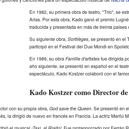
En 1982, su primera obra de teatro, "Trío", se est
Arias. Por esta obra, Kado ganó el premio Lugné-
traducida y presentada en más de treinta países
Su siguiente obra,
Sortilèges
, se presentó en el 
participó en el Festival dei Due Mondi en Spoleto,
En 1989, su obra
Famille d'artistes
fue dirigida p
año siguiente, se presentó en español en el teat
espectáculo, Kado Kostzer colaboró con el fam
Kado Kostzer como Director de
ctor con su propia obra,
God save the Queen
. Se presentó en 
, la dirigió de nuevo en francés en Francia. La actriz Marilú Ma
ribió el musical
¡Taxi, al Rialto!
. Fue protagonizado por Ferrán 