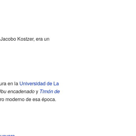
Jacobo Kostzer, era un
tura en la
Universidad de La
bu encadenado
y
Timón de
eatro moderno de esa época.
uevara
.