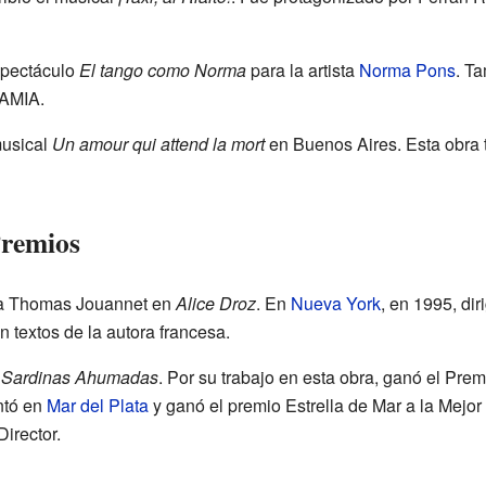
espectáculo
El tango como Norma
para la artista
Norma Pons
. Ta
 AMIA.
musical
Un amour qui attend la mort
en Buenos Aires. Esta obra 
Premios
ó a Thomas Jouannet en
Alice Droz
. En
Nueva York
, en 1995, dir
n textos de la autora francesa.
ó
Sardinas Ahumadas
. Por su trabajo en esta obra, ganó el Prem
ntó en
Mar del Plata
y ganó el premio Estrella de Mar a la Mejo
irector.