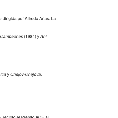
e dirigida por Alfredo Arias. La
e Campeones
(1984) y
Ahí
hica
y
Chejov-Chejova
.
, recibió el Premio ACE al