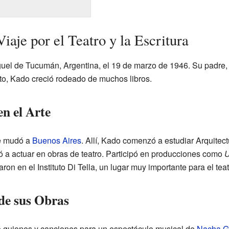
aje por el Teatro y la Escritura
uel de Tucumán, Argentina, el 19 de marzo de 1946. Su padre, 
sto, Kado creció rodeado de muchos libros.
n el Arte
se mudó a
Buenos Aires
. Allí, Kado comenzó a estudiar Arquitec
 a actuar en obras de teatro. Participó en producciones como
U
aron en el Instituto Di Tella, un lugar muy importante para el t
 de sus Obras
ó guiones y canciones para un espectáculo musical de
Nacha G