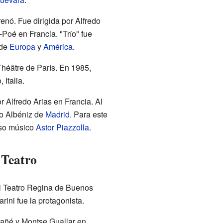
renó. Fue dirigida por Alfredo
Poé en Francia. "Trío" fue
 de
Europa
y
América
.
Théâtre de París. En 1985,
 Italia.
or Alfredo Arias en Francia. Al
ro Albéniz de
Madrid
. Para este
oso músico
Astor Piazzolla
.
 Teatro
el Teatro Regina de Buenos
rini fue la protagonista.
Rañé y Montse Guallar en