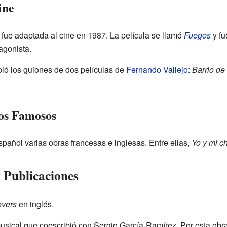
ine
, fue adaptada al cine en 1987. La película se llamó
Fuegos
y fu
agonista.
bió los guiones de dos películas de
Fernando Vallejo
:
Barrio d
os Famosos
pañol varias obras francesas e inglesas. Entre ellas,
Yo y mi c
 Publicaciones
overs
en inglés.
musical que coescribió con Sergio García-Ramírez. Por esta obra