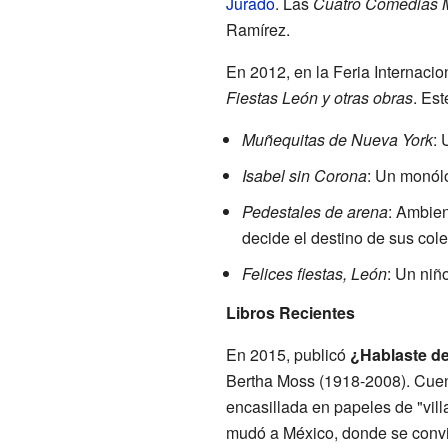
Jurado
. Las
Cuatro Comedias 
Ramírez.
En 2012, en la Feria Internacio
Fiestas León y otras obras
. Est
Muñequitas de Nueva York
: 
Isabel sin Corona
: Un monól
Pedestales de arena
: Ambien
decide el destino de sus col
Felices fiestas, León
: Un niñ
Libros Recientes
En 2015, publicó
¿Hablaste de
Bertha Moss (1918-2008). Cuent
encasillada en papeles de "vill
mudó a México, donde se convirt