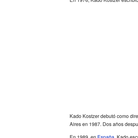
Kado Kostzer debutó como dire
Aires en 1987. Dos años después
En 1989, en
España
, Kado esc