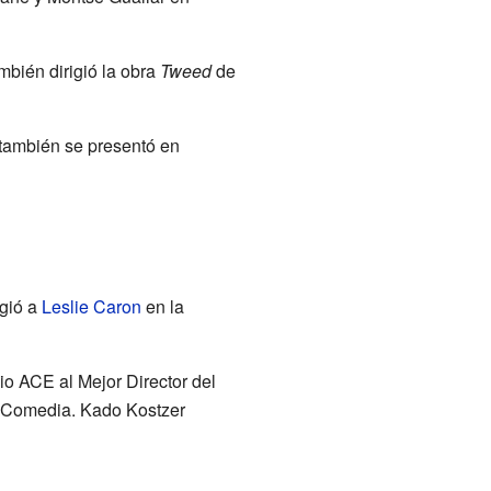
mbién dirigió la obra
Tweed
de
también se presentó en
igió a
Leslie Caron
en la
io ACE al Mejor Director del
r Comedia. Kado Kostzer