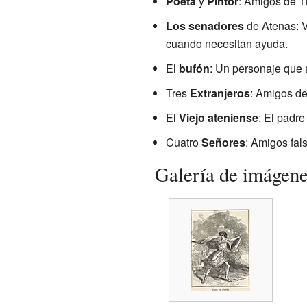
Poeta
y
Pintor
: Amigos de T
Los senadores
de Atenas: V
cuando necesitan ayuda.
El
bufón
: Un personaje que
Tres
Extranjeros
: Amigos de
El
Viejo ateniense
: El padre
Cuatro
Señores
: Amigos fal
Galería de imágen