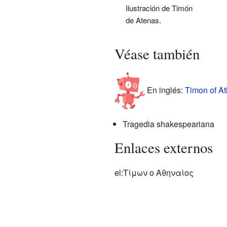
Ilustración de Timón
de Atenas.
Véase también
En inglés:
Timon of At
Tragedia shakespeariana
Enlaces externos
el:Τίμων ο Αθηναίος