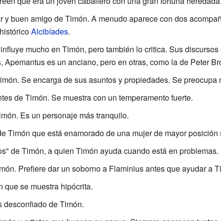
 creen que era un joven caballero con una gran fortuna heredada
itar y buen amigo de Timón. A menudo aparece con dos acompañ
histórico
Alcibíades
.
e influye mucho en Timón, pero también lo critica. Sus discursos
 Apemantus es un anciano, pero en otras, como la de Peter Bro
 Timón. Se encarga de sus asuntos y propiedades. Se preocupa
entes de Timón. Se muestra con un temperamento fuerte.
 Timón. Es un personaje más tranquilo.
e de Timón que está enamorado de una mujer de mayor posición s
os" de Timón, a quien Timón ayuda cuando está en problemas.
imón. Prefiere dar un soborno a Flaminius antes que ayudar a T
 que se muestra hipócrita.
s desconfiado de Timón.