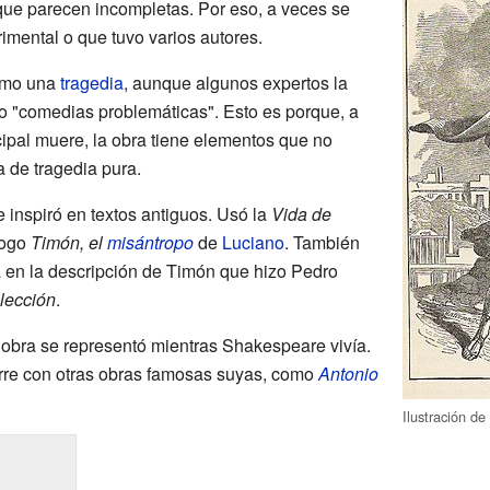
 que parecen incompletas. Por eso, a veces se
imental o que tuvo varios autores.
como una
tragedia
, aunque algunos expertos la
o "comedias problemáticas". Esto es porque, a
cipal muere, la obra tiene elementos que no
a de tragedia pura.
 inspiró en textos antiguos. Usó la
Vida de
logo
Timón, el
misántropo
de
Luciano
. También
 en la descripción de Timón que hizo Pedro
 lección
.
 obra se representó mientras Shakespeare vivía.
rre con otras obras famosas suyas, como
Antonio
Ilustración d