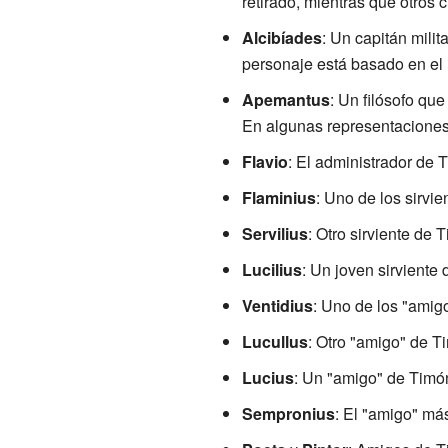
retirado, mientras que otros
Alcibíades
: Un capitán mil
personaje está basado en el 
Apemantus
: Un filósofo qu
En algunas representaciones,
Flavio
: El administrador de
Flaminius
: Uno de los sirvi
Servilius
: Otro sirviente de
Lucilius
: Un joven sirvient
Ventidius
: Uno de los "amig
Lucullus
: Otro "amigo" de T
Lucius
: Un "amigo" de Timón
Sempronius
: El "amigo" má