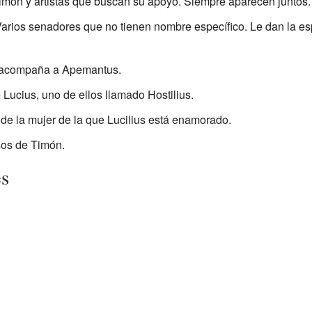
imón y artistas que buscan su apoyo. Siempre aparecen juntos.
arios senadores que no tienen nombre específico. Le dan la es
 acompaña a Apemantus.
 Lucius, uno de ellos llamado Hostilius.
 de la mujer de la que Lucilius está enamorado.
sos de Timón.
es