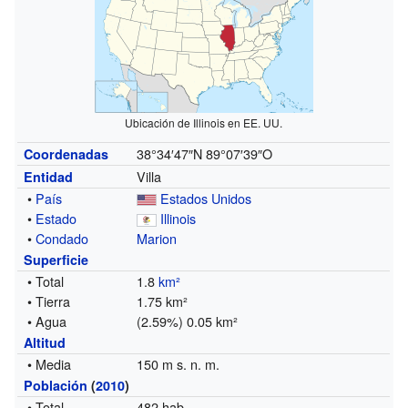
Ubicación de Illinois en EE. UU.
38°34′47″N
89°07′39″O
Coordenadas
Villa
Entidad
•
País
Estados Unidos
•
Estado
Illinois
•
Condado
Marion
Superficie
• Total
1.8
km²
• Tierra
1.75 km²
• Agua
(2.59%) 0.05 km²
Altitud
• Media
150 m s. n. m.
Población
(
2010
)
• Total
482 hab.