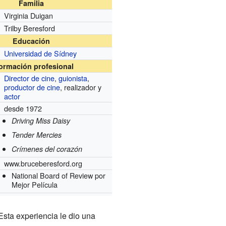
Familia
Virginia Duigan
Trilby Beresford
Educación
Universidad de Sídney
formación profesional
Director de cine
,
guionista
,
productor de cine
, realizador y
actor
desde 1972
Driving Miss Daisy
Tender Mercies
Crímenes del corazón
www.bruceberesford.org
National Board of Review por
Mejor Película
Esta experiencia le dio una