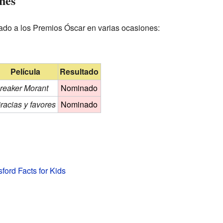
nes
ado a los Premios Óscar en varias ocasiones:
Película
Resultado
reaker Morant
Nominado
racias y favores
Nominado
ford Facts for Kids