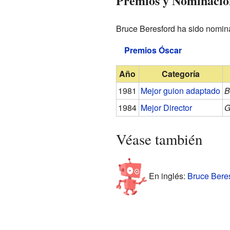
Premios y Nominacio
Bruce Beresford ha sido nomin
Premios Óscar
Año
Categoría
1981
Mejor guion adaptado
B
1984
Mejor Director
G
Véase también
En inglés:
Bruce Beres