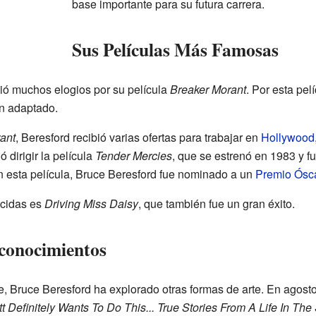
base importante para su futura carrera.
Sus Películas Más Famosas
ió muchos elogios por su película
Breaker Morant
. Por esta pel
on adaptado.
ant
, Beresford recibió varias ofertas para trabajar en
Hollywood
 dirigir la película
Tender Mercies
, que se estrenó en 1983 y f
en esta película, Bruce Beresford fue nominado a un
Premio Ósc
ocidas es
Driving Miss Daisy
, que también fue un gran éxito.
conocimientos
, Bruce Beresford ha explorado otras formas de arte. En agosto
t Definitely Wants To Do This... True Stories From A Life In Th