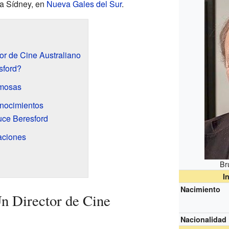
a Sídney, en
Nueva Gales del Sur
.
or de Cine Australiano
sford?
amosas
onocimientos
uce Beresford
aciones
Br
I
Nacimiento
n Director de Cine
Nacionalidad