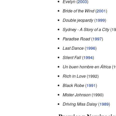
Evelyn
(
2003
)
Bride of the Wind
(
2001
)
Double jeopardy
(
1999
)
Sydney - A Story of a City
(19
Paradise Road
(
1997
)
Last Dance
(
1996
)
Silent Fall
(
1994
)
Un buen hombre en África
(1
Rich in Love
(1992)
Black Robe
(
1991
)
Mister Johnson
(1990)
Driving Miss Daisy
(
1989
)