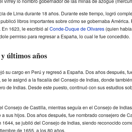
l virrey lo nombró gobernador de las minas de azogue (mercur
cia de Lima durante 18 años. Durante este tiempo, logró comple
 publicó libros importantes sobre cómo se gobernaba América.
 En 1623, le escribió al
Conde-Duque de Olivares
(quien había
ole permiso para regresar a España, lo cual le fue concedido.
 y últimos años
jó su cargo en Perú y regresó a España. Dos años después, fu
se le asignó a la fiscalía del Consejo de Indias, donde tambié
o de Indias. Desde este puesto, continuó con sus estudios sob
l Consejo de Castilla, mientras seguía en el Consejo de Indias.
ue a sus hijos. Dos años después, fue nombrado consejero de Ca
 1644, se jubiló del Consejo de Indias, siendo reconocido como 
tiembre de 1655, a los 80 años.