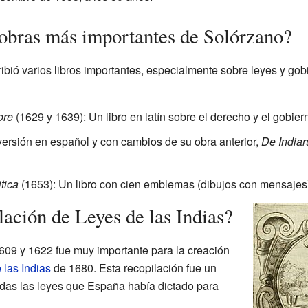
 obras más importantes de Solórzano?
ibió varios libros importantes, especialmente sobre leyes y go
ore
(1629 y 1639): Un libro en latín sobre el derecho y el gobiern
ersión en español y con cambios de su obra anterior,
De Indiar
tica
(1653): Un libro con cien emblemas (dibujos con mensajes) 
ación de Leyes de las Indias?
1609 y 1622 fue muy importante para la creación
 las Indias
de 1680. Esta recopilación fue un
odas las leyes que España había dictado para