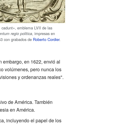
 cadunt», emblema LVII de las
, impresas en
tum regio politica
53 con grabados de
Roberto Cordier
.
n embargo, en 1622, envió al
nco volúmenes, pero nunca los
ovisiones y ordenanzas reales".
usivo de América. También
glesia en América.
a, incluyendo el papel de los