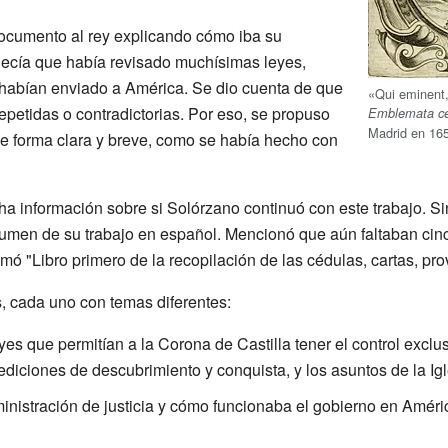
ocumento al rey explicando cómo iba su
decía que había revisado muchísimas leyes,
 habían enviado a América. Se dio cuenta de que
«Qui eminent,
petidas o contradictorias. Por eso, se propuso
Emblemata cen
Madrid en 16
de forma clara y breve, como se había hecho con
a información sobre si Solórzano continuó con este trabajo. Si
lumen de su trabajo en español. Mencionó que aún faltaban ci
lamó "Libro primero de la recopilación de las cédulas, cartas, pr
os, cada uno con temas diferentes:
es que permitían a la Corona de Castilla tener el control excl
expediciones de descubrimiento y conquista, y los asuntos de la I
inistración de justicia y cómo funcionaba el gobierno en Améric