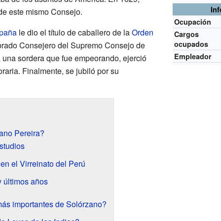
In
de este mismo Consejo.
Ocupación
spaña
le dio el título de caballero de la
Orden
Cargos
ocupados
brado Consejero del Supremo Consejo de
Empleador
a una sordera que fue empeorando, ejerció
raria. Finalmente, se jubiló por su
ano Pereira?
studios
en el Virreinato del Perú
 últimos años
más importantes de Solórzano?