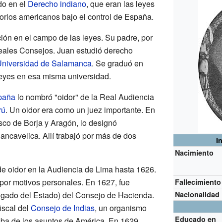
do en el
Derecho indiano
, que eran las leyes
torios americanos bajo el control de España.
ición en el campo de las leyes. Su padre, por
eales Consejos. Juan estudió derecho
niversidad de Salamanca
. Se graduó en
 leyes en esa misma universidad.
spaña
lo nombró "oidor" de la Real Audiencia
rú
. Un oidor era como un juez importante. En
isco de Borja y Aragón, lo designó
ncavelica. Allí trabajó por más de dos
I
Nacimiento
e oidor en la Audiencia de Lima hasta 1626.
por motivos personales. En 1627, fue
Fallecimiento
ogado del Estado) del Consejo de Hacienda.
Nacionalidad
iscal del
Consejo de Indias
, un organismo
Educado en
ba de los asuntos de América. En 1629,