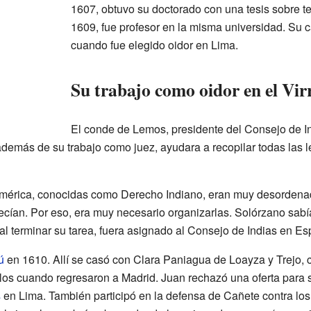
1607, obtuvo su doctorado con una tesis sobre t
1609, fue profesor en la misma universidad. Su c
cuando fue elegido oidor en Lima.
Su trabajo como oidor en el Vir
El conde de Lemos, presidente del Consejo de In
además de su trabajo como juez, ayudara a recopilar todas las 
América, conocidas como Derecho Indiano, eran muy desorden
decían. Por eso, era muy necesario organizarlas. Solórzano sabí
al terminar su tarea, fuera asignado al Consejo de Indias en Es
ú
en 1610. Allí se casó con Clara Paniagua de Loayza y Trejo, 
tulos cuando regresaron a Madrid. Juan rechazó una oferta para 
s
en Lima. También participó en la defensa de Cañete contra lo