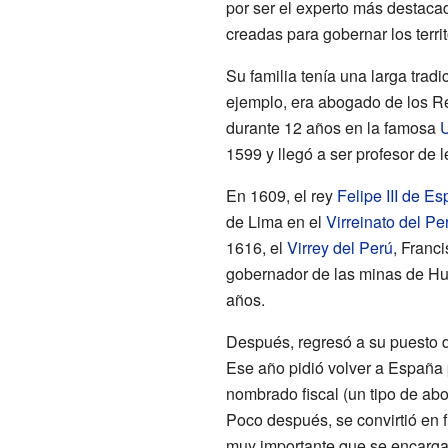
por ser el experto más destaca
creadas para gobernar los terri
Su familia tenía una larga trad
ejemplo, era abogado de los R
durante 12 años en la famosa
U
1599 y llegó a ser profesor de
En 1609, el rey
Felipe III de E
de Lima en el
Virreinato del Pe
1616, el
Virrey del Perú
, Franc
gobernador de las minas de Hua
años.
Después, regresó a su puesto d
Ese año pidió volver a España 
nombrado fiscal (un tipo de ab
Poco después, se convirtió en f
muy importante que se encarga