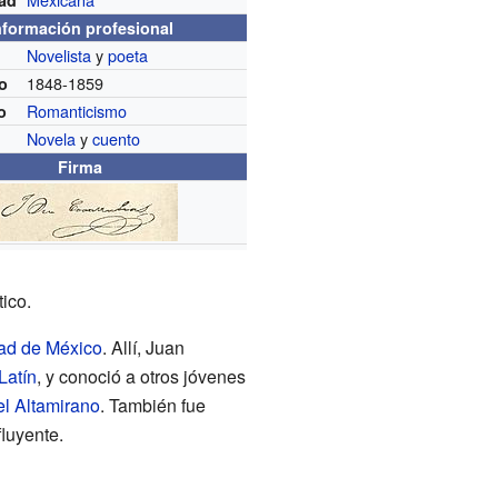
dad
nformación profesional
Novelista
y
poeta
n
1848-1859
o
Romanticismo
o
Novela
y
cuento
Firma
ico.
ad de México
. Allí, Juan
Latín
, y conoció a otros jóvenes
l Altamirano
. También fue
luyente.