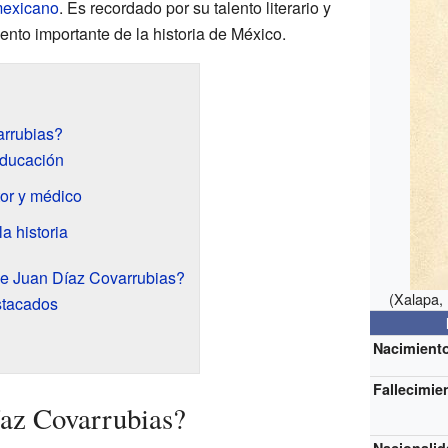
exicano
. Es recordado por su talento literario y
nto importante de la historia de México.
arrubias?
educación
tor y médico
a historia
de Juan Díaz Covarrubias?
(Xalapa,
stacados
Nacimient
Fallecimie
íaz Covarrubias?