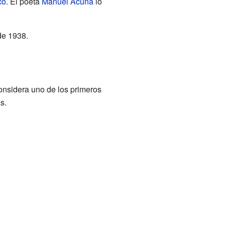
co
. El poeta
Manuel Acuña
lo
de 1938.
considera uno de los primeros
s.