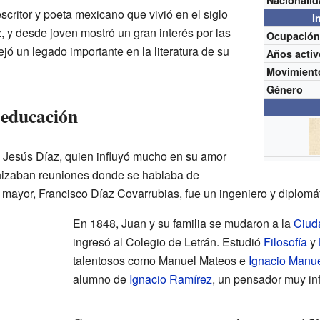
Nacionali
critor y poeta mexicano que vivió en el siglo
I
 y desde joven mostró un gran interés por las
Ocupació
dejó un legado importante en la literatura de su
Años activ
Movimient
Género
 educación
e Jesús Díaz, quien influyó mucho en su amor
anizaban reuniones donde se hablaba de
 mayor, Francisco Díaz Covarrubias, fue un ingeniero y diplomát
En 1848, Juan y su familia se mudaron a la
Ciud
ingresó al Colegio de Letrán. Estudió
Filosofía
y
talentosos como Manuel Mateos e
Ignacio Manue
alumno de
Ignacio Ramírez
, un pensador muy inf