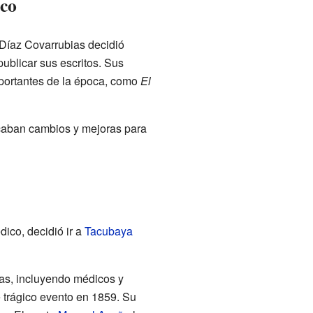
ico
 Díaz Covarrubias decidió
ublicar sus escritos. Sus
mportantes de la época, como
El
scaban cambios y mejoras para
ico, decidió ir a
Tacubaya
as, incluyendo médicos y
e trágico evento en 1859. Su