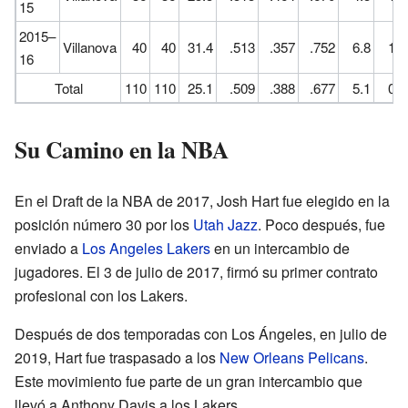
15
2015–
Villanova
40
40
31.4
.513
.357
.752
6.8
1.8
16
Total
110
110
25.1
.509
.388
.677
5.1
0.9
Su Camino en la NBA
En el Draft de la NBA de 2017, Josh Hart fue elegido en la
posición número 30 por los
Utah Jazz
. Poco después, fue
enviado a
Los Angeles Lakers
en un intercambio de
jugadores. El 3 de julio de 2017, firmó su primer contrato
profesional con los Lakers.
Después de dos temporadas con Los Ángeles, en julio de
2019, Hart fue traspasado a los
New Orleans Pelicans
.
Este movimiento fue parte de un gran intercambio que
llevó a Anthony Davis a los Lakers.