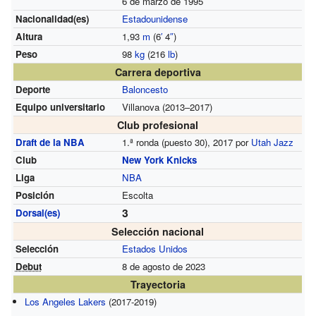
6 de marzo de 1995
Nacionalidad(es)
Estadounidense
Altura
1,93
m
(6
′
4
″
)
Peso
98
kg
(216
lb
)
Carrera deportiva
Deporte
Baloncesto
Equipo universitario
Villanova (2013–2017)
Club profesional
Draft de la NBA
1.ª ronda (puesto 30), 2017 por
Utah Jazz
Club
New York Knicks
Liga
NBA
Posición
Escolta
3
Dorsal(es)
Selección nacional
Selección
Estados Unidos
Debut
8 de agosto de 2023
Trayectoria
Los Angeles Lakers
(2017-2019)