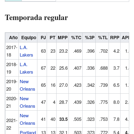
Temporada regular
Año
Equipo
PJ
PT
MPP
%TC
%3P
%TL
RPP
APP
2017-
L.A.
63
23
23.2
.469
.396
.702
4.2
1.3
18
Lakers
2018-
L.A.
67
22
25.6
.407
.336
.688
3.7
1.4
19
Lakers
2019-
New
65
16
27.0
.423
.342
.739
6.5
1.7
20
Orleans
2020-
New
47
4
28.7
.439
.326
.775
8.0
2.3
21
Orleans
New
41
40
33.5
.505
.323
.753
7.8
4.1
2021-
Orleans
22
Portland
13
13
32.1
.503
.373
.772
5.4
4.3