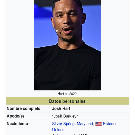
Hart en 2022.
Datos personales
Nombre completo
Josh Hart
Apodo(s)
"Josh Barkley"
Nacimiento
Silver Spring
,
Maryland
,
Estados
Unidos