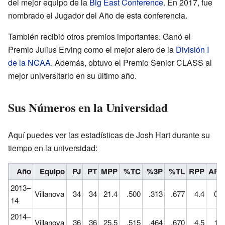
del mejor equipo de la
Big East Conference
. En 2017, fue
nombrado el Jugador del Año de esta conferencia.
También recibió otros premios importantes. Ganó el
Premio Julius Erving como el mejor alero de la
División I
de la NCAA
. Además, obtuvo el Premio Senior CLASS al
mejor universitario en su último año.
Sus Números en la Universidad
Aquí puedes ver las estadísticas de Josh Hart durante su
tiempo en la universidad:
Año
Equipo
PJ
PT
MPP
%TC
%3P
%TL
RPP
APP
2013–
Villanova
34
34
21.4
.500
.313
.677
4.4
0.9
14
2014–
Villanova
36
36
25.5
.515
.464
.670
4.5
1.5