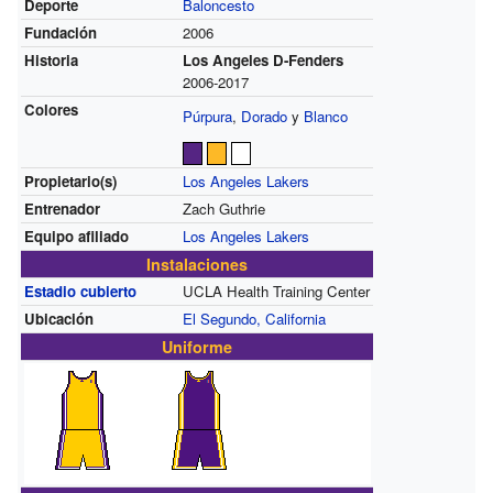
Deporte
Baloncesto
Fundación
2006
Historia
Los Angeles D-Fenders
2006-2017
Colores
Púrpura
,
Dorado
y
Blanco
Propietario(s)
Los Angeles Lakers
Entrenador
Zach Guthrie
Equipo afiliado
Los Angeles Lakers
Instalaciones
Estadio cubierto
UCLA Health Training Center
Ubicación
El Segundo, California
Uniforme