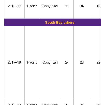
2016–17
Pacific
Coby Karl
1º
34
16
South Bay Lakers
2017–18
Pacific
Coby Karl
2º
28
22
2018–19
Pacific
Coby Karl
4º
21
29