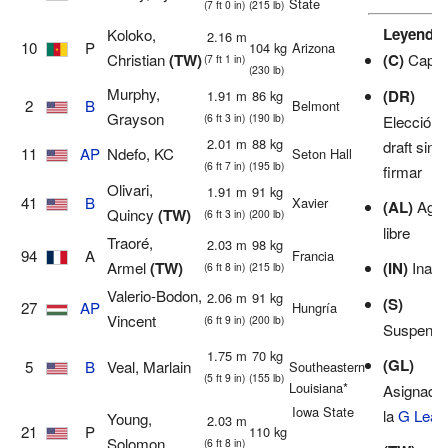
State
(7 ft 0 in)
(215 lb)
Leyenda
Koloko,
2.16 m
10
P
104 kg
Arizona
Christian
(TW)
(C)
Capit
(7 ft 1 in)
(230 lb)
Murphy,
(DR)
1.91 m
86 kg
2
B
Belmont
Grayson
(6 ft 3 in)
(190 lb)
Elección 
2.01 m
88 kg
draft sin
11
AP
Ndefo, KC
Seton Hall
(6 ft 7 in)
(195 lb)
firmar
Olivari,
1.91 m
91 kg
41
B
Xavier
(AL)
Agen
Quincy
(TW)
(6 ft 3 in)
(200 lb)
libre
Traoré,
2.03 m
98 kg
94
A
Francia
Armel
(TW)
(IN)
Inact
(6 ft 8 in)
(215 lb)
Valerio-Bodon,
2.06 m
91 kg
(S)
27
AP
Hungría
Vincent
(6 ft 9 in)
(200 lb)
Suspendi
1.75 m
70 kg
(GL)
5
B
Veal, Marlain
Southeastern
(5 ft 9 in)
(155 lb)
Louisiana*
Asignado
Iowa State
la
G Leag
Young,
2.03 m
21
P
110 kg
Solomon
(6 ft 8 in)