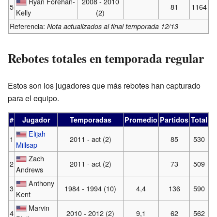
Ryan Forehan-
2008 - 2010
5
81
1164
Kelly
(2)
Referencia:
Nota actualizados al final temporada 12/13
Rebotes totales en temporada regular
Estos son los jugadores que más rebotes han capturado
para el equipo.
#
Jugador
Temporadas
Promedio
Partidos
Total
Elijah
1
2011 - act (2)
85
530
Millsap
Zach
2
2011 - act (2)
73
509
Andrews
Anthony
3
1984 - 1994 (10)
4,4
136
590
Kent
Marvin
4
2010 - 2012 (2)
9,1
62
562