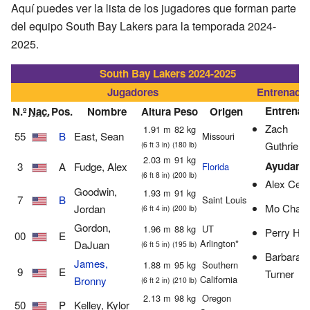
Aquí puedes ver la lista de los jugadores que forman parte
del equipo South Bay Lakers para la temporada 2024-
2025.
South Bay Lakers 2024-2025
Jugadores
Entrenado
Entrenad
N.º
Nac.
Pos.
Nombre
Altura
Peso
Origen
Zach
1.91 m
82 kg
55
B
East, Sean
Missouri
Guthrie
(6 ft 3 in)
(180 lb)
2.03 m
91 kg
Ayudante
3
A
Fudge, Alex
Florida
(6 ft 8 in)
(200 lb)
Alex Cer
Goodwin,
1.93 m
91 kg
7
B
Saint Louis
Mo Charl
Jordan
(6 ft 4 in)
(200 lb)
Gordon,
1.96 m
88 kg
UT
Perry Hu
00
E
Arlington*
DaJuan
(6 ft 5 in)
(195 lb)
Barbara
James,
1.88 m
95 kg
Southern
9
E
Turner
California
Bronny
(6 ft 2 in)
(210 lb)
2.13 m
98 kg
Oregon
50
P
Kelley, Kylor