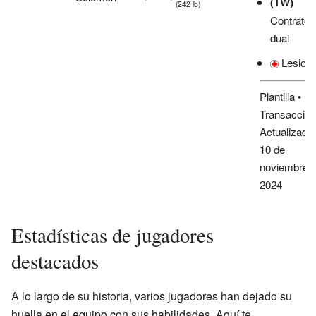
(TW)
(242 lb)
Contrato
dual
Lesion
Plantilla
•
Transaccio
Actualizado 
10 de
noviembre 
2024
Estadísticas de jugadores
destacados
A lo largo de su historia, varios jugadores han dejado su
huella en el equipo con sus habilidades. Aquí te