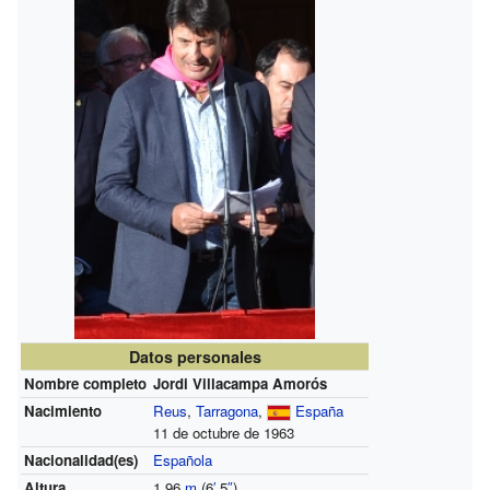
Datos personales
Nombre completo
Jordi Villacampa Amorós
Nacimiento
Reus
,
Tarragona
,
España
11 de octubre de 1963
Nacionalidad(es)
Española
Altura
1,96
m
(6
′
5
″
)