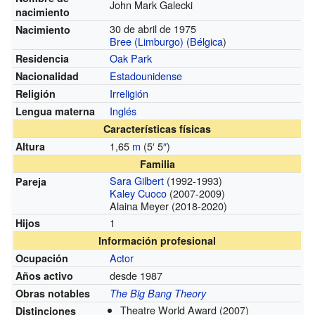
John Mark Galecki
nacimiento
30 de abril de 1975
Nacimiento
Bree (Limburgo)
(
Bélgica
)
Oak Park
Residencia
Estadounidense
Nacionalidad
Irreligión
Religión
Inglés
Lengua materna
Características físicas
1,65
m
(5
′
5
″
)
Altura
Familia
Sara Gilbert
(1992-1993)
Pareja
Kaley Cuoco
(2007-2009)
Alaina Meyer (2018-2020)
1
Hijos
Información profesional
Actor
Ocupación
desde 1987
Años activo
Obras notables
The Big Bang Theory
Theatre World Award
(2007)
Distinciones