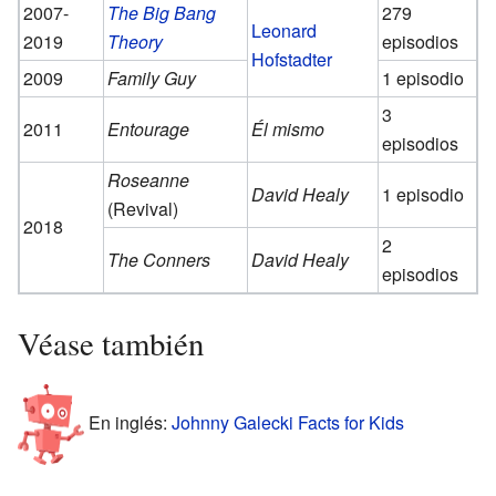
2007-
The Big Bang
279
Leonard
2019
Theory
episodios
Hofstadter
2009
Family Guy
1 episodio
3
2011
Entourage
Él mismo
episodios
Roseanne
David Healy
1 episodio
(Revival)
2018
2
The Conners
David Healy
episodios
Véase también
En inglés:
Johnny Galecki Facts for Kids