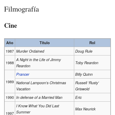
Filmografía
Cine
Año
Título
Rol
1987
Murder Ordained
Doug Rule
A Night in the Life of Jimmy
1988
Toby Reardon
Reardon
Prancer
Billy Quinn
1989
National Lampoon's Christmas
Russell 'Rusty'
Vacation
Griswold
1990
In defense of a Married Man
Eric
I Know What You Did Last
Max Neurick
Summer
1997