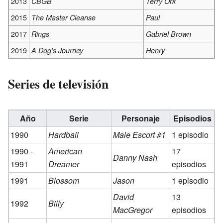
2013
CBGB
Terry Ork
2015
The Master Cleanse
Paul
2017
Rings
Gabriel Brown
2019
A Dog's Journey
Henry
Series de televisión
Año
Serie
Personaje
Episodios
1990
Hardball
Male Escort #1
1 episodio
1990 -
American
17
Danny Nash
1991
Dreamer
episodios
1991
Blossom
Jason
1 episodio
David
13
1992
Billy
MacGregor
episodios