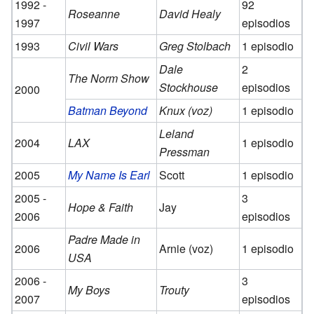
1992 -
92
Roseanne
David Healy
1997
episodios
1993
Civil Wars
Greg Stolbach
1 episodio
Dale
2
The Norm Show
Stockhouse
episodios
2000
Batman Beyond
Knux (voz)
1 episodio
Leland
2004
LAX
1 episodio
Pressman
2005
My Name Is Earl
Scott
1 episodio
2005 -
3
Hope & Faith
Jay
2006
episodios
Padre Made in
2006
Arnie (voz)
1 episodio
USA
2006 -
3
My Boys
Trouty
2007
episodios