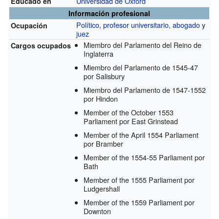
Universidad de Oxford
Educado en
Información profesional
Político
,
profesor universitario
,
abogado
y
Ocupación
juez
Miembro del Parlamento del Reino de
Cargos ocupados
Inglaterra
Miembro del Parlamento de 1545-47
por Salisbury
Miembro del Parlamento de 1547-1552
por Hindon
Member of the October 1553
Parliament por East Grinstead
Member of the April 1554 Parliament
por Bramber
Member of the 1554-55 Parliament por
Bath
Member of the 1555 Parliament por
Ludgershall
Member of the 1559 Parliament por
Downton