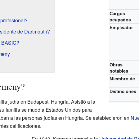
Cargos
ocupados
profesional?
Empleador
sidente de Dartmouth?
e BASIC?
meny
Obras
notables
Miembro de
Kemeny?
Distinciones
ia judía en Budapest, Hungría. Asistió a la
, su familia se mudó a Estados Unidos para
aban a las personas judías en Hungría. Se establecieron en
Nue
tes calificaciones.
En 1943, Kemeny ingresó a la
Universidad de Pr