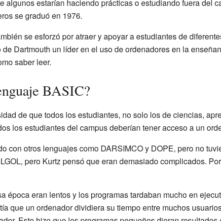
e algunos estarían haciendo prácticas o estudiando fuera del 
ros se graduó en 1976.
ambién se esforzó por atraer y apoyar a estudiantes de diferen
 de Dartmouth un líder en el uso de ordenadores en la enseñan
omo saber leer.
lenguaje BASIC?
idad de que todos los estudiantes, no solo los de ciencias, a
odos los estudiantes del campus deberían tener acceso a un ord
do con otros lenguajes como DARSIMCO y DOPE, pero no tuvie
LGOL, pero Kurtz pensó que eran demasiado complicados. Por 
a época eran lentos y los programas tardaban mucho en ejecuta
tía que un ordenador dividiera su tiempo entre muchos usuario
nador. Esto hizo que los programas pequeños dieran resultados