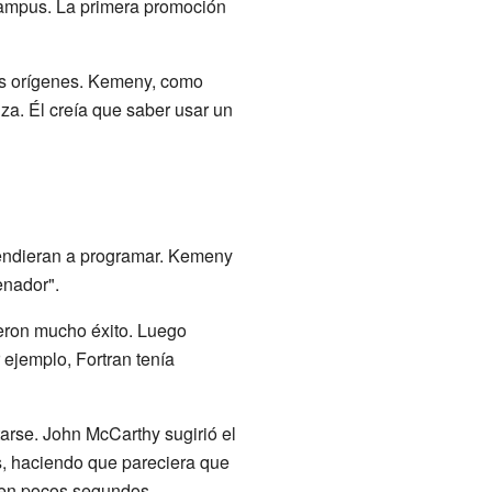
campus. La primera promoción
tes orígenes. Kemeny, como
za. Él creía que saber usar un
prendieran a programar. Kemeny
enador".
ron mucho éxito. Luego
ejemplo, Fortran tenía
rse. John McCarthy sugirió el
s, haciendo que pareciera que
 en pocos segundos.