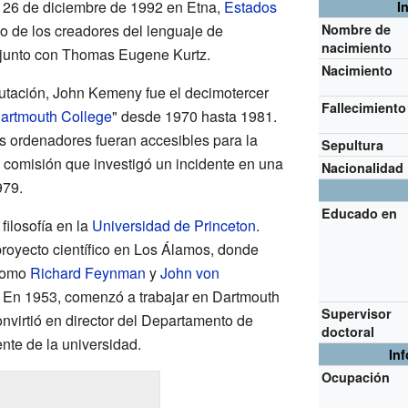
 el 26 de diciembre de 1992 en Etna,
Estados
I
no de los creadores del lenguaje de
Nombre de
nacimiento
junto con Thomas Eugene Kurtz.
Nacimiento
tación, John Kemeny fue el decimotercer
Fallecimiento
artmouth College
" desde 1970 hasta 1981.
s ordenadores fueran accesibles para la
Sepultura
 comisión que investigó un incidente en una
Nacionalidad
979.
Educado en
ilosofía en la
Universidad de Princeton
.
proyecto científico en Los Álamos, donde
 como
Richard Feynman
y
John von
. En 1953, comenzó a trabajar en Dartmouth
Supervisor
nvirtió en director del Departamento de
doctoral
nte de la universidad.
In
Ocupación