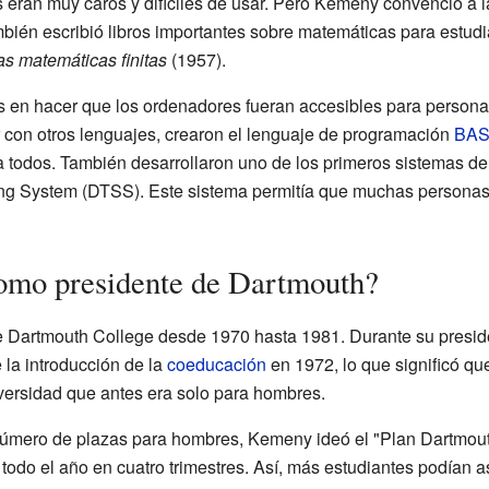
 eran muy caros y difíciles de usar. Pero Kemeny convenció a 
ambién escribió libros importantes sobre matemáticas para estudi
as matemáticas finitas
(1957).
s en hacer que los ordenadores fueran accesibles para persona
 con otros lenguajes, crearon el lenguaje de programación
BAS
ra todos. También desarrollaron uno de los primeros sistemas d
g System (DTSS). Este sistema permitía que muchas personas
como presidente de Dartmouth?
 Dartmouth College desde 1970 hasta 1981. Durante su preside
 la introducción de la
coeducación
en 1972, lo que significó qu
versidad que antes era solo para hombres.
l número de plazas para hombres, Kemeny ideó el "Plan Dartmouth
todo el año en cuatro trimestres. Así, más estudiantes podían as