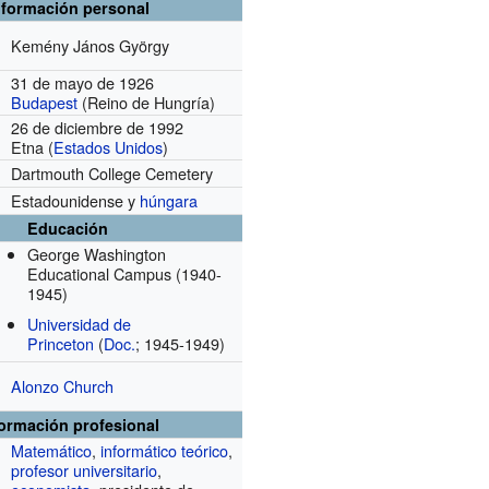
nformación personal
Kemény János György
31 de mayo de 1926
Budapest
(Reino de Hungría)
26 de diciembre de 1992
Etna (
Estados Unidos
)
Dartmouth College Cemetery
Estadounidense y
húngara
Educación
George Washington
Educational Campus
(1940-
1945)
Universidad de
Princeton
(
Doc.
; 1945-1949)
Alonzo Church
formación profesional
Matemático
,
informático teórico
,
profesor universitario
,