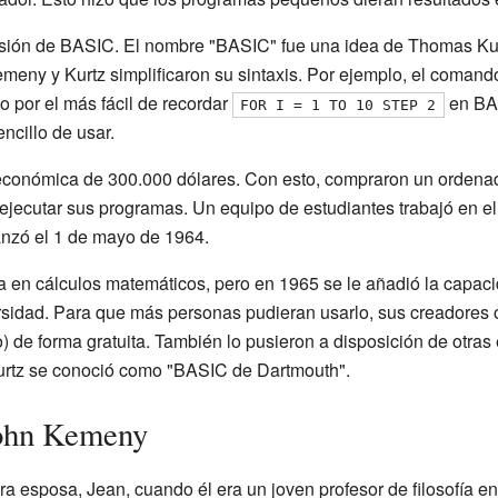
rsión de BASIC. El nombre "BASIC" fue una idea de Thomas Kur
meny y Kurtz simplificaron su sintaxis. Por ejemplo, el com
o por el más fácil de recordar
en BAS
FOR I = 1 TO 10 STEP 2
cillo de usar.
 económica de 300.000 dólares. Con esto, compraron un ordenad
 ejecutar sus programas. Un equipo de estudiantes trabajó en e
anzó el 1 de mayo de 1964.
a en cálculos matemáticos, pero en 1965 se le añadió la capac
rsidad. Para que más personas pudieran usarlo, sus creadores o
 de forma gratuita. También lo pusieron a disposición de otras 
urtz se conoció como "BASIC de Dartmouth".
John Kemeny
a esposa, Jean, cuando él era un joven profesor de filosofía en