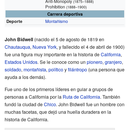
Anti-Monopoly
(1875–1888)
Prohibition
(1888–1900)
Carrera deportiva
Montañismo
Deporte
John Bidwell
(nacido el 5 de agosto de 1819 en
Chautauqua
,
Nueva York
, y fallecido el 4 de abril de 1900)
fue una figura muy importante en la historia de
California
,
Estados Unidos
. Se le conoce como un
pionero
,
granjero
,
soldado
,
montañista
,
político
y
filántropo
(una persona que
ayuda a los demás).
Fue uno de los primeros líderes en guiar a grupos de
personas a California por la
Ruta de California
. También
fundó la ciudad de
Chico
. John Bidwell fue un hombre con
muchas facetas, que dejó una huella duradera en la
historia de California.