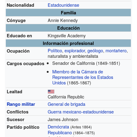
Estadounidense
Nacionalidad
Familia
Annie Kennedy
Cónyuge
Educación
Kingsville Academy
Educado en
Información profesional
Político
,
explorador
,
geólogo
,
montañero
,
Ocupación
naturalista y ambientalista
Senador de California
(1849-1851)
Cargos ocupados
Miembro de la Cámara de
Representantes de los Estados
Unidos
(1865-1867)
Lealtad
California Republic
General de brigada
Rango militar
Guerra mexicano-estadounidense
Conflictos
James Johnson
Sucesor
Demócrata
Partido político
(Antes 1864)
Republicano
(1864–1875)