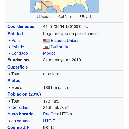
Ubicación de California en EE. UU.
41°51′38″N
120°09′04″O
Coordenadas
Lugar designado por el censo
Entidad
•
País
Estados Unidos
•
Estado
California
•
Condado
Modoc
31 de mayo de 2010
Fundación
Superficie
• Total
8,33
km²
Altitud
• Media
1391 m s. n. m.
Población
(
2010
)
• Total
173 hab.
•
Densidad
21,6 hab./km²
Pacífico
: UTC-8
Huso horario
• en
verano
UTC-7
96112
Código ZIP