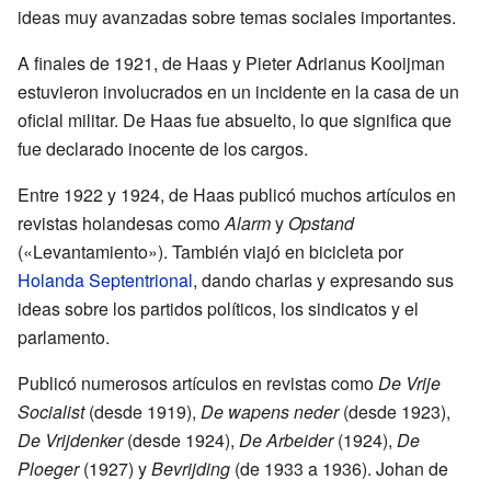
ideas muy avanzadas sobre temas sociales importantes.
A finales de 1921, de Haas y Pieter Adrianus Kooijman
estuvieron involucrados en un incidente en la casa de un
oficial militar. De Haas fue absuelto, lo que significa que
fue declarado inocente de los cargos.
Entre 1922 y 1924, de Haas publicó muchos artículos en
revistas holandesas como
Alarm
y
Opstand
(«Levantamiento»). También viajó en bicicleta por
Holanda Septentrional
, dando charlas y expresando sus
ideas sobre los partidos políticos, los sindicatos y el
parlamento.
Publicó numerosos artículos en revistas como
De Vrije
Socialist
(desde 1919),
De wapens neder
(desde 1923),
De Vrijdenker
(desde 1924),
De Arbeider
(1924),
De
Ploeger
(1927) y
Bevrijding
(de 1933 a 1936). Johan de