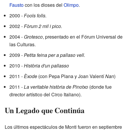
Fausto
con los dioses del
Olimpo
.
2000 -
Fools folls.
2002 -
Fòrum 2 mil i pico.
2004 -
Grotesco
, presentado en el Fórum Universal de
las Culturas.
2009 -
Petita feina per a pallaso vell.
2010 -
Història d'un pallasso
2011 -
Èxode
(con Pepa Plana y Joan Valentí
Nan
)
2011 -
La veritable història de Pinotxo
(donde fue
director artístico del Circo Italiano).
Un Legado que Continúa
Los últimos espectáculos de Monti fueron en septiembre