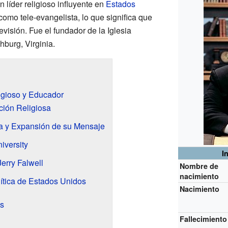
n líder religioso influyente en
Estados
omo tele-evangelista, lo que significa que
evisión. Fue el fundador de la Iglesia
burg, Virginia.
ligioso y Educador
ción Religiosa
ia y Expansión de su Mensaje
iversity
I
erry Falwell
Nombre de
nacimiento
lítica de Estados Unidos
Nacimiento
s
Fallecimiento