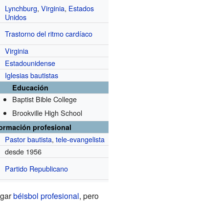
Lynchburg
,
Virginia
,
Estados
Unidos
Trastorno del ritmo cardíaco
Virginia
Estadounidense
Iglesias bautistas
Educación
Baptist Bible College
Brookville High School
formación profesional
Pastor
bautista
,
tele-evangelista
desde 1956
Partido Republicano
ugar
béisbol profesional
, pero