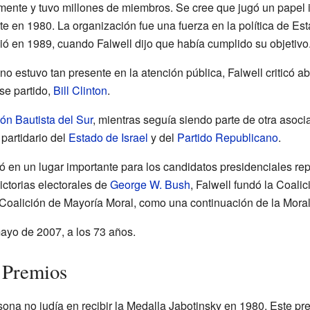
amente y tuvo millones de miembros. Se cree que jugó un papel 
 en 1980. La organización fue una fuerza en la política de Es
ió en 1989, cuando Falwell dijo que había cumplido su objetivo
 estuvo tan presente en la atención pública, Falwell criticó a
se partido,
Bill Clinton
.
n Bautista del Sur
, mientras seguía siendo parte de otra asocia
 partidario del
Estado de Israel
y del
Partido Republicano
.
tió en un lugar importante para los candidatos presidenciales rep
ictorias electorales de
George W. Bush
, Falwell fundó la Coalic
 Coalición de Mayoría Moral, como una continuación de la Moral 
 mayo de 2007, a los 73 años.
 Premios
rsona no judía en recibir la Medalla Jabotinsky en 1980. Este pr