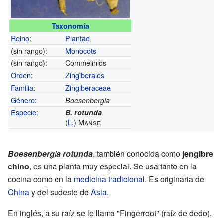
Taxonomía
Reino
:
Plantae
(sin rango):
Monocots
(sin rango):
Commelinids
Orden
:
Zingiberales
Familia
:
Zingiberaceae
Género
:
Boesenbergia
Especie
:
B. rotunda
(
L.
) Mansf.
Boesenbergia rotunda
, también conocida como
jengibre
chino
, es una planta muy especial. Se usa tanto en la
cocina como en la
medicina tradicional
. Es originaria de
China
y del sudeste de
Asia
.
En inglés, a su raíz se le llama "Fingerroot" (raíz de dedo).