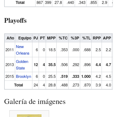
Total
867
399
27.8
.440
.343
.855
2.9
4.
Playoffs
Año
Equipo
PJ
PT
MPP
%TC
%3P
%TL
RPP
APP
R
New
2011
6
0
18.5
.353
.000
.688
2.5
2.2
Orleans
Golden
2013
12
4
35.5
.506
.292
.896
4.4
4.7
State
2015
Brooklyn
6
0
25.5
.519
.333
1.000
4.2
4.5
Total
24
4
28.8
.488
.273
.870
3.9
4.0
Galería de imágenes