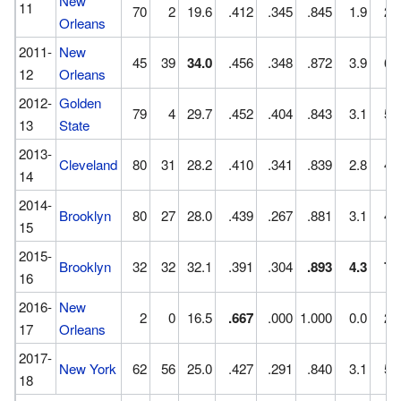
New
11
70
2
19.6
.412
.345
.845
1.9
2.
Orleans
2011-
New
45
39
34.0
.456
.348
.872
3.9
6.
12
Orleans
2012-
Golden
79
4
29.7
.452
.404
.843
3.1
5.
13
State
2013-
Cleveland
80
31
28.2
.410
.341
.839
2.8
4.
14
2014-
Brooklyn
80
27
28.0
.439
.267
.881
3.1
4.
15
2015-
Brooklyn
32
32
32.1
.391
.304
.893
4.3
7.
16
2016-
New
2
0
16.5
.667
.000
1.000
0.0
2.
17
Orleans
2017-
New York
62
56
25.0
.427
.291
.840
3.1
5.
18