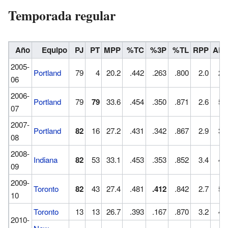
Temporada regular
Año
Equipo
PJ
PT
MPP
%TC
%3P
%TL
RPP
AP
2005-
Portland
79
4
20.2
.442
.263
.800
2.0
2.
06
2006-
Portland
79
79
33.6
.454
.350
.871
2.6
5.
07
2007-
Portland
82
16
27.2
.431
.342
.867
2.9
3.
08
2008-
Indiana
82
53
33.1
.453
.353
.852
3.4
4.
09
2009-
Toronto
82
43
27.4
.481
.412
.842
2.7
5.
10
Toronto
13
13
26.7
.393
.167
.870
3.2
4.
2010-