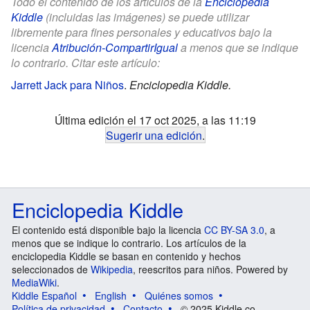
Todo el contenido de los artículos de la
Enciclopedia
Kiddle
(incluidas las imágenes) se puede utilizar
libremente para fines personales y educativos bajo la
licencia
Atribución-CompartirIgual
a menos que se indique
lo contrario. Citar este artículo:
Jarrett Jack para Niños
.
Enciclopedia Kiddle.
Última edición el 17 oct 2025, a las 11:19
Sugerir una edición
.
Enciclopedia Kiddle
El contenido está disponible bajo la licencia
CC BY-SA 3.0
, a
menos que se indique lo contrario. Los artículos de la
enciclopedia Kiddle se basan en contenido y hechos
seleccionados de
Wikipedia
, reescritos para niños. Powered by
MediaWiki
.
Kiddle Español
English
Quiénes somos
Política de privacidad
Contacto
© 2025 Kiddle.co