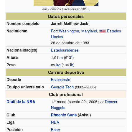
Jack con los Cavaliers en 2013.
Datos personales
Nombre completo
Jarrett Matthew Jack
Nacimiento
Fort Washington
,
Maryland
,
Estados
Unidos
28 de octubre de 1983
Nacionalidad(es)
Estadounidense
Altura
1,91
m
(6
′
3
″
)
Peso
89
kg
(196
lb
)
Carrera deportiva
Deporte
Baloncesto
Equipo universitario
Georgia Tech
(2002–2005)
Club profesional
Draft de la NBA
1.ª ronda (puesto 22), 2005 por
Denver
Nuggets
Club
Phoenix Suns
(Asist.)
Liga
NBA
Posición
Base