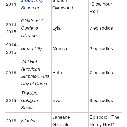
Inside Amy
Sharon
2014
"Slow Your
Schumer
Overwood
Roll"
Girlfriends'
2014–
Guide to
Lyla
7 episodios
2015
Divorce
2014–
Broad City
Monica
2 episodios
2015
Wet Hot
American
2015
Beth
7 episodios
Summer: First
Day of Camp
The Jim
2015
Gaffigan
Eve
3 episodios
Show
Janeane
Episodio: "The
2016
Nightcap
Garofalo
Horny Host"