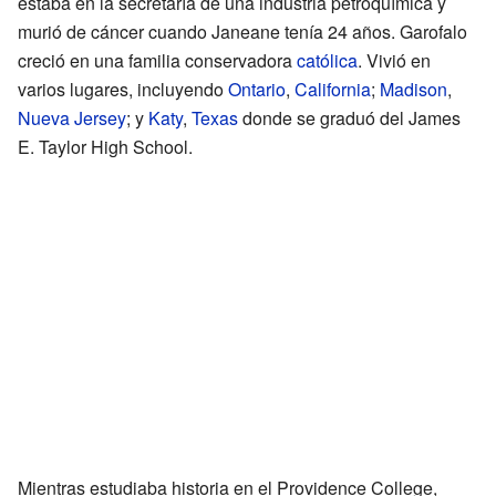
estaba en la secretaría de una industria petroquímica y
murió de cáncer cuando Janeane tenía 24 años. Garofalo
creció en una familia conservadora
católica
. Vivió en
varios lugares, incluyendo
Ontario
,
California
;
Madison
,
Nueva Jersey
; y
Katy
,
Texas
donde se graduó del James
E. Taylor High School.
Mientras estudiaba historia en el Providence College,