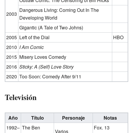
Outlaw Comic: The Censoring of Bill Hicks
Dangerous Living: Coming Out In The
2003
Developing World
Gigantic (A Tale of Two Johns)
2005
Left of the Dial
HBO
2010
I Am Comic
2015
Misery Loves Comedy
2016
Sticky: A (Self) Love Story
2020
Too Soon: Comedy After 9/11
Televisión
Año
Título
Personaje
Notas
1992–
The Ben
Fox. 13
Varios