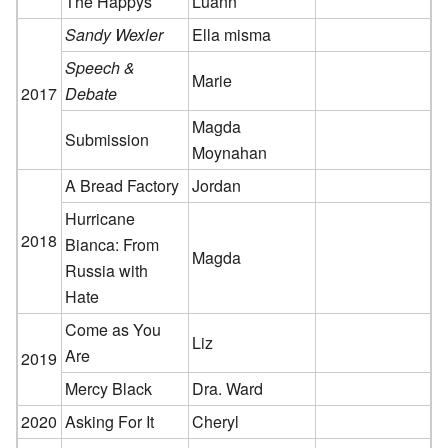
The Happys
Luann
Sandy Wexler
Ella misma
Speech &
Marie
2017
Debate
Magda
Submission
Moynahan
A Bread Factory
Jordan
Hurricane
2018
Bianca: From
Magda
Russia with
Hate
Come as You
Liz
Are
2019
Mercy Black
Dra. Ward
2020
Asking For It
Cheryl