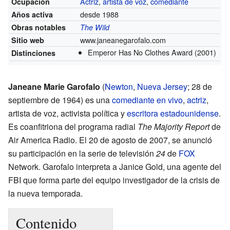
Actriz
,
artista de voz
,
comediante
Ocupación
desde 1988
Años activa
Obras notables
The Wild
www.janeanegarofalo.com
Sitio web
Emperor Has No Clothes Award
(2001)
Distinciones
Janeane Marie Garofalo
(
Newton
,
Nueva Jersey
; 28 de
septiembre de 1964) es una
comediante en vivo
,
actriz
,
artista de voz, activista política y
escritora
estadounidense
.
Es coanfitriona del programa radial
The Majority Report
de
Air America Radio. El 20 de agosto de 2007, se anunció
su participación en la serie de televisión
24
de
FOX
Network. Garofalo interpreta a Janice Gold, una agente del
FBI que forma parte del equipo investigador de la crisis de
la nueva temporada.
Contenido