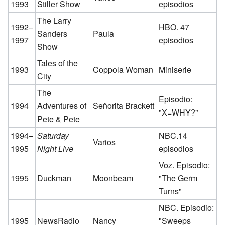
1993
Stiller Show
episodios
The Larry
1992–
HBO. 47
Sanders
Paula
1997
episodios
Show
Tales of the
1993
Coppola Woman
Miniserie
City
The
Episodio:
1994
Adventures of
Señorita Brackett
"X=WHY?"
Pete & Pete
1994–
Saturday
NBC.14
Varios
1995
Night Live
episodios
Voz. Episodio:
1995
Duckman
Moonbeam
"The Germ
Turns"
NBC. Episodio:
1995
NewsRadio
Nancy
"Sweeps