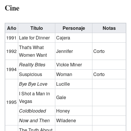
Cine
Año
Título
Personaje
Notas
1991
Late for Dinner
Cajera
That's What
1992
Jennifer
Corto
Women Want
Reality Bites
Vickie Miner
1994
Suspicious
Woman
Corto
Bye Bye Love
Lucille
I Shot a Man in
Gale
Vegas
1995
Coldblooded
Honey
Now and Then
Wiladene
The Truth About