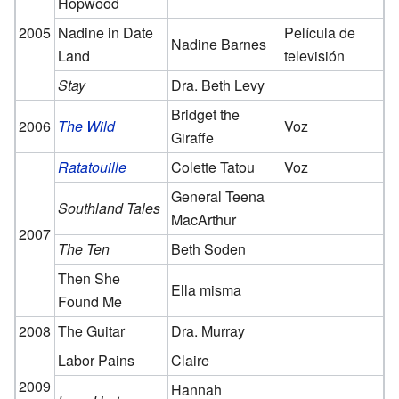
Hopwood
2005
Nadine in Date
Película de
Nadine Barnes
Land
televisión
Stay
Dra. Beth Levy
Bridget the
2006
The Wild
Voz
Giraffe
Ratatouille
Colette Tatou
Voz
General Teena
Southland Tales
MacArthur
2007
The Ten
Beth Soden
Then She
Ella misma
Found Me
2008
The Guitar
Dra. Murray
Labor Pains
Claire
2009
Hannah