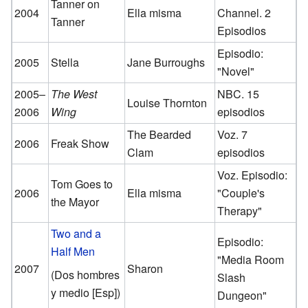
Tanner on
2004
Ella misma
Channel. 2
Tanner
Episodios
Episodio:
2005
Stella
Jane Burroughs
"Novel"
2005–
The West
NBC. 15
Louise Thornton
2006
Wing
episodios
The Bearded
Voz. 7
2006
Freak Show
Clam
episodios
Voz. Episodio:
Tom Goes to
2006
Ella misma
"Couple's
the Mayor
Therapy"
Two and a
Episodio:
Half Men
"Media Room
2007
Sharon
(Dos hombres
Slash
y medio [Esp])
Dungeon"