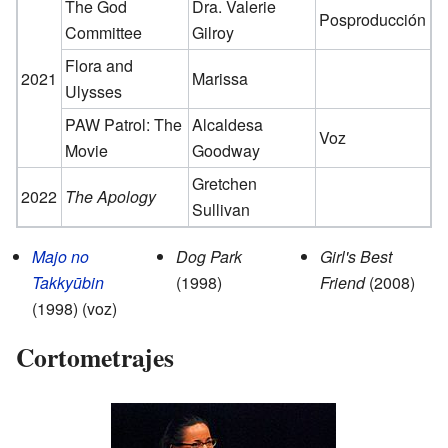
The God
Dra. Valerie
Posproducción
Committee
Gilroy
Flora and
2021
Marissa
Ulysses
PAW Patrol: The
Alcaldesa
Voz
Movie
Goodway
Gretchen
2022
The Apology
Sullivan
Majo no
Dog Park
Girl's Best
Takkyūbin
(1998)
Friend
(2008)
(1998) (voz)
Cortometrajes