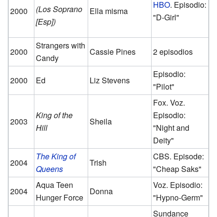
HBO
. Episodio:
(Los Soprano
2000
Ella misma
"D-Girl"
[Esp])
Strangers with
2000
Cassie Pines
2 episodios
Candy
Episodio:
2000
Ed
Liz Stevens
"Pilot"
Fox. Voz.
King of the
Episodio:
2003
Sheila
Hill
"Night and
Deity"
The King of
CBS. Episode:
2004
Trish
Queens
"Cheap Saks"
Aqua Teen
Voz. Episodio:
2004
Donna
Hunger Force
"Hypno-Germ"
Sundance