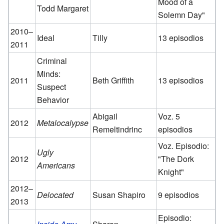
Mood of a
Todd Margaret
Solemn Day"
2010–
Ideal
Tilly
13 episodios
2011
Criminal
Minds:
2011
Beth Griffith
13 episodios
Suspect
Behavior
Abigail
Voz. 5
2012
Metalocalypse
Remeltindrinc
episodios
Voz. Episodio:
Ugly
2012
"The Dork
Americans
Knight"
2012–
Delocated
Susan Shapiro
9 episodios
2013
Episodio: