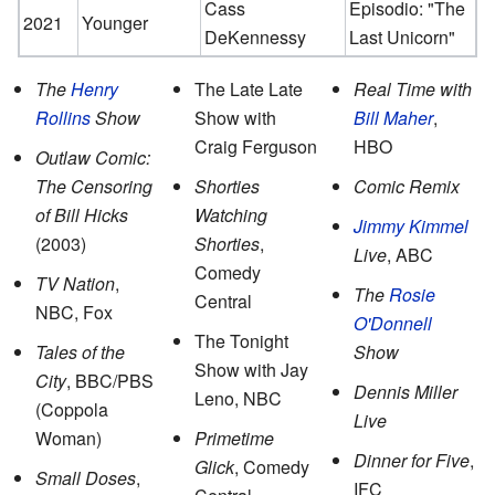
Cass
Episodio: "The
2021
Younger
DeKennessy
Last Unicorn"
The
Henry
The Late Late
Real Time with
Rollins
Show
Show with
Bill Maher
,
Craig Ferguson
HBO
Outlaw Comic:
The Censoring
Shorties
Comic Remix
of Bill Hicks
Watching
Jimmy Kimmel
(2003)
Shorties
,
Live
, ABC
Comedy
TV Nation
,
The
Rosie
Central
NBC, Fox
O'Donnell
The Tonight
Tales of the
Show
Show with Jay
City
, BBC/PBS
Dennis Miller
Leno, NBC
(Coppola
Live
Woman)
Primetime
Dinner for Five
,
Glick
, Comedy
Small Doses
,
IFC