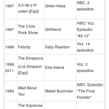
NBC. 2
(La ley y el
1997
Greta Heiss
episodios
orden [Esp])
HBO. Voz.
The Chris
1997
Girlfriend
Episodio:
Rock Show
"#2.12"
Voz. 14
1998
Felicity
Sally Reardon
episodios
The Simpsons
1998,
Voz. 2
(Los Simpson
Ella misma
2011
episodios
[Esp])
NBC. Episodio:
Mad About
1999
Mabel Buchman
"The Final
You
Frontier"
The Sopranos