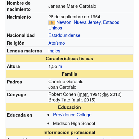
Nombre de
Janeane Marie Garofalo
nacimiento
28 de septiembre de 1964
Nacimiento
Newton
,
Nueva Jersey
,
Estados
Unidos
Estadounidense
Nacionalidad
Ateísmo
Religión
Inglés
Lengua materna
Características físicas
1,55
m
Altura
Familia
Carmine Garofalo
Padres
Joan Garofalo
Robert Cohen (
matr.
1991;
div.
2012)
Cónyuge
Brody Tate (
matr.
2015)
Educación
Providence College
Educada en
Madison High School
Información profesional