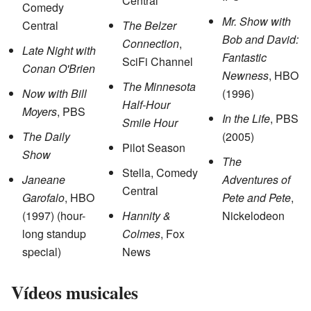
Central
Comedy
Mr. Show with
Central
The Belzer
Bob and David:
Connection
,
Late Night with
Fantastic
SciFi Channel
Conan O'Brien
Newness
, HBO
The Minnesota
Now with Bill
(1996)
Half-Hour
Moyers
, PBS
In the Life
, PBS
Smile Hour
The Daily
(2005)
Pilot Season
Show
The
Stella, Comedy
Janeane
Adventures of
Central
Garofalo
, HBO
Pete and Pete
,
(1997) (hour-
Hannity &
Nickelodeon
long standup
Colmes
, Fox
special)
News
Vídeos musicales