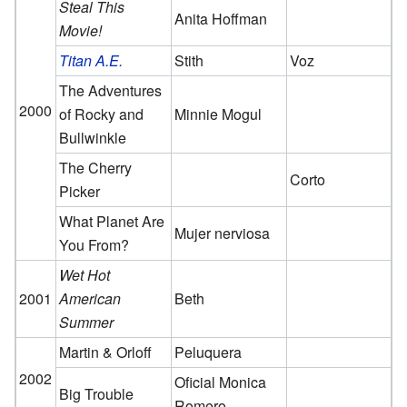
Steal This
Anita Hoffman
Movie!
Titan A.E.
Stith
Voz
The Adventures
2000
of Rocky and
Minnie Mogul
Bullwinkle
The Cherry
Corto
Picker
What Planet Are
Mujer nerviosa
You From?
Wet Hot
2001
American
Beth
Summer
Martin & Orloff
Peluquera
2002
Oficial Monica
Big Trouble
Romero