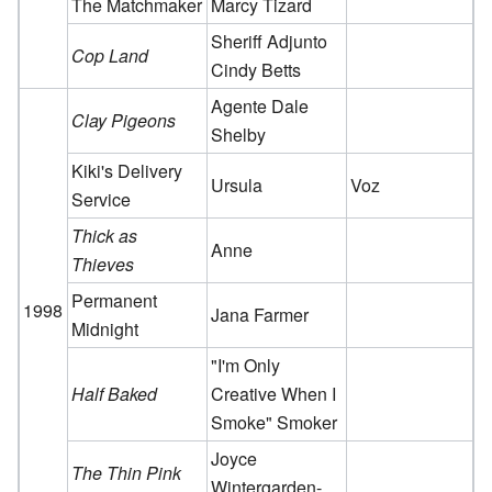
The Matchmaker
Marcy Tizard
Sheriff Adjunto
Cop Land
Cindy Betts
Agente Dale
Clay Pigeons
Shelby
Kiki's Delivery
Ursula
Voz
Service
Thick as
Anne
Thieves
Permanent
1998
Jana Farmer
Midnight
"I'm Only
Half Baked
Creative When I
Smoke" Smoker
Joyce
The Thin Pink
Wintergarden-