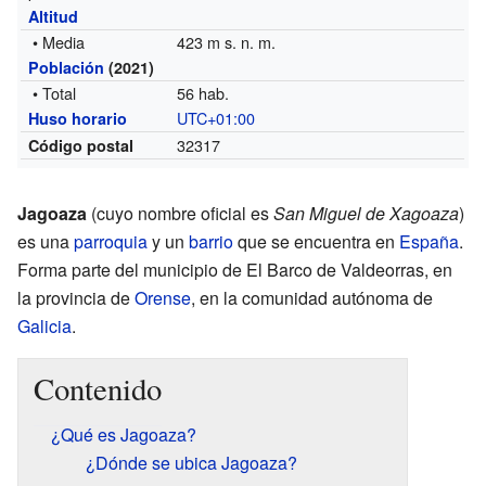
Altitud
• Media
423 m s. n. m.
Población
(2021)
• Total
56 hab.
UTC+01:00
Huso horario
32317
Código postal
Jagoaza
(cuyo nombre oficial es
San Miguel de Xagoaza
)
es una
parroquia
y un
barrio
que se encuentra en
España
.
Forma parte del municipio de El Barco de Valdeorras, en
la provincia de
Orense
, en la comunidad autónoma de
Galicia
.
Contenido
¿Qué es Jagoaza?
¿Dónde se ubica Jagoaza?