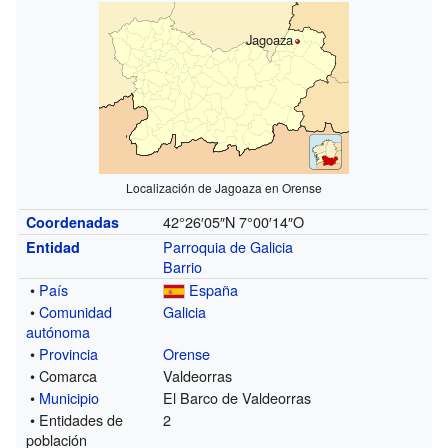
Jagoaza
Localización de Jagoaza en Orense
42°26′05″N
7°00′14″O
Coordenadas
Parroquia de Galicia
Entidad
Barrio
•
País
España
•
Comunidad
Galicia
autónoma
•
Provincia
Orense
• Comarca
Valdeorras
•
Municipio
El Barco de Valdeorras
• Entidades de
2
población