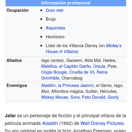
Información profesional
Gran visir
Ocupación
Brujo
Alquimista
Hechicero
Líder de los Villanos Disney (en
Mickey's
)
House of Villains
Iago (antes), Gazeem, Abis Mal, Hades,
Aliados
Maléfica
,
el Capitán Garfio
,
Úrsula
, Pete,
Oogie Boogie
,
Cruella de Vil
,
Reina
Grimhilde
, Chernabog
Aladdín
,
la Princesa Jasmín
, el Genio, Iago,
Enemigos
Abú, Alfombra mágica, Sultán, Hércules,
Mickey Mouse
,
Sora
,
Pato Donald
,
Goofy
Jafar
es un personaje de ficción y el principal villano de la
película animada
Aladdín
(1992) de
Walt Disney Pictures
.
Su voz original en inglés la hizo Jonathan Freeman, quien