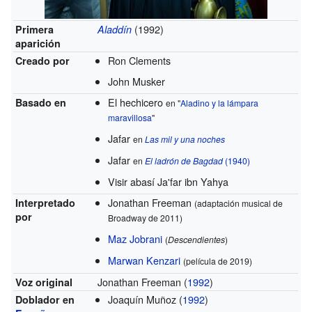
(1992)
Primera
Aladdín
aparición
Ron Clements
Creado por
John Musker
El hechicero
Basado en
en "
Aladino y la lámpara
maravillosa
"
Jafar
en
Las mil y una noches
Jafar
en
El ladrón de Bagdad
(1940)
Visir abasí Ja'far ibn Yahya
Jonathan Freeman
Interpretado
(adaptación musical de
por
Broadway de 2011)
Maz Jobrani
(
Descendientes
)
Marwan Kenzari
(película de 2019)
Jonathan Freeman (
1992
)
Voz original
Joaquín Muñoz (
1992
)
Doblador en