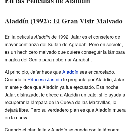
En las Películas de Aladdín
Aladdín (1992): El Gran Visir Malvado
En la película
Aladdín
de 1992, Jafar es el consejero de
mayor confianza del Sultán de Agrabah. Pero en secreto,
es un hechicero malvado que quiere conseguir la lámpara
mágica del Genio para gobernar Agrabah.
Al principio, Jafar hace que
Aladdín
sea encarcelado.
Cuando la
Princesa Jasmín
le pregunta por Aladdín, Jafar
miente y dice que Aladdín ya fue ejecutado. Esa noche,
Jafar, disfrazado, le ofrece a Aladdín un trato: si le ayuda a
recuperar la lámpara de la Cueva de las Maravillas, lo
dejará libre. Pero su verdadero plan es que Aladdín muera
en la cueva.
Cuando el plan falla y Aladdín se queda con la lámpara,