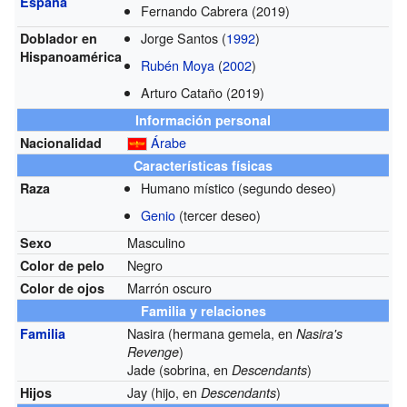
España
Fernando Cabrera (2019)
Jorge Santos (
1992
)
Doblador en
Hispanoamérica
Rubén Moya
(
2002
)
Arturo Cataño (2019)
Información personal
Árabe
Nacionalidad
Características físicas
Humano místico (segundo deseo)
Raza
Genio
(tercer deseo)
Masculino
Sexo
Negro
Color de pelo
Marrón oscuro
Color de ojos
Familia y relaciones
Nasira (hermana gemela, en
Familia
Nasira's
)
Revenge
Jade (sobrina, en
)
Descendants
Jay (hijo, en
)
Hijos
Descendants