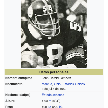
Datos personales
Nombre completo
John Harold Lambert
Nacimiento
Mantua
,
Ohio
,
Estados Unidos
8 de julio de 1952
Nacionalidad(es)
Estadounidense
Altura
1,93
m
(6
′
4
″
)
Peso
100
kg
(220
lb
)