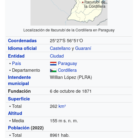
Itacurubí de
la Cordillera
Localización de Itacurubí de la Cordillera en Paraguay
25°27′S
56°51′O
Coordenadas
Castellano
y
Guaraní
Idioma oficial
Ciudad
Entidad
•
País
Paraguay
• Departamento
Cordillera
Willian López (PLRA)
Intendente
municipal
6 de octubre de 1871
Fundación
Superficie
• Total
262
km²
Altitud
• Media
155 m s. n. m.
Población
(2022)
• Total
8961 hab.