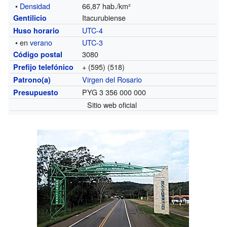
•
Densidad
66,87 hab./km²
Itacurubiense
Gentilicio
UTC-4
Huso horario
• en
verano
UTC-3
3080
Código postal
+ (595) (518)
Prefijo telefónico
Virgen del Rosario
Patrono(a)
PYG 3 356 000 000
Presupuesto
Sitio web oficial