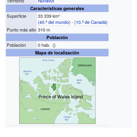
Territorio
Nunavut
Características generales
Superficie
33 339 km²
(40.ª del mundo)
-
(10.ª de Canadá)
Punto más alto
310 m
Población
Población
0 hab. ()
Mapa de localización