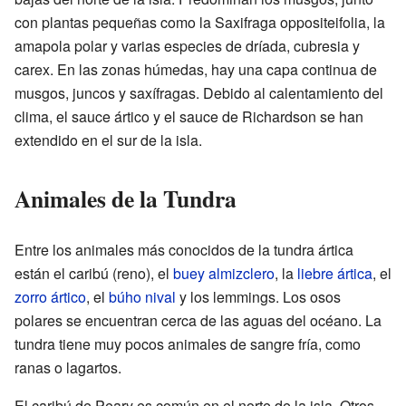
con plantas pequeñas como la Saxifraga oppositeifolia, la
amapola polar y varias especies de dríada, cubresia y
carex. En las zonas húmedas, hay una capa continua de
musgos, juncos y saxífragas. Debido al calentamiento del
clima, el sauce ártico y el sauce de Richardson se han
extendido en el sur de la isla.
Animales de la Tundra
Entre los animales más conocidos de la tundra ártica
están el caribú (reno), el
buey almizclero
, la
liebre ártica
, el
zorro ártico
, el
búho nival
y los lemmings. Los osos
polares se encuentran cerca de las aguas del océano. La
tundra tiene muy pocos animales de sangre fría, como
ranas o lagartos.
El caribú de Peary es común en el norte de la isla. Otros