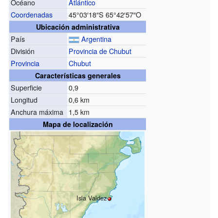
Océano
Atlántico
Coordenadas
45°03′18″S
65°42′57″O
Ubicación administrativa
País
Argentina
División
Provincia de Chubut
Provincia
Chubut
Características generales
Superficie
0,9
Longitud
0,6 km
Anchura máxima
1,5 km
Mapa de localización
Isla Valdez