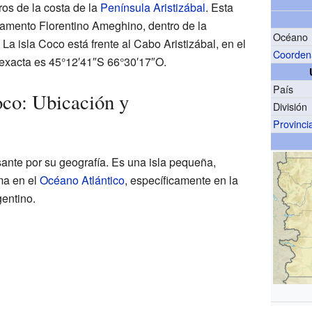
ros de la costa de la
Península Aristizábal
. Esta
tamento Florentino Ameghino, dentro de la
Océano
. La isla Coco está frente al Cabo Aristizábal, en el
Coorden
 exacta es
45°12′41″S
66°30′17″O
.
País
oco: Ubicación y
División
Provinci
sante por su geografía. Es una isla pequeña,
ma en el
Océano Atlántico
, específicamente en la
entino.