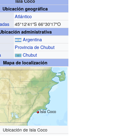
Isla Coco
Ubicación geográfica
Atlántico
adas
45°12′41″S
66°30′17″O
Ubicación administrativa
Argentina
Provincia de Chubut
a
Chubut
Mapa de localización
Isla Coco
Ubicación de Isla Coco