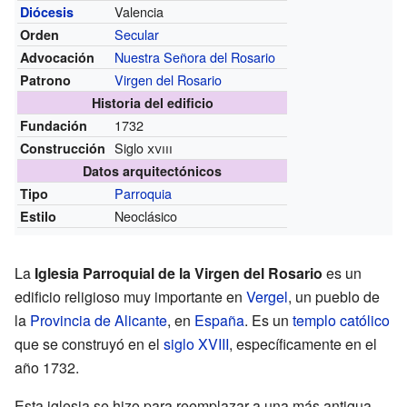
Valencia
Diócesis
Secular
Orden
Nuestra Señora del Rosario
Advocación
Virgen del Rosario
Patrono
Historia del edificio
1732
Fundación
Siglo
xviii
Construcción
Datos arquitectónicos
Parroquia
Tipo
Neoclásico
Estilo
La
Iglesia Parroquial de la Virgen del Rosario
es un
edificio religioso muy importante en
Vergel
, un pueblo de
la
Provincia de Alicante
, en
España
. Es un
templo católico
que se construyó en el
siglo XVIII
, específicamente en el
año 1732.
Esta iglesia se hizo para reemplazar a una más antigua