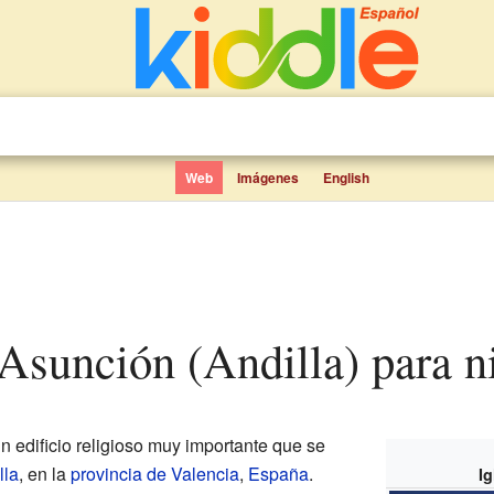
Web
Imágenes
English
a Asunción (Andilla) para n
n edificio religioso muy importante que se
lla
, en la
provincia de Valencia
,
España
.
I