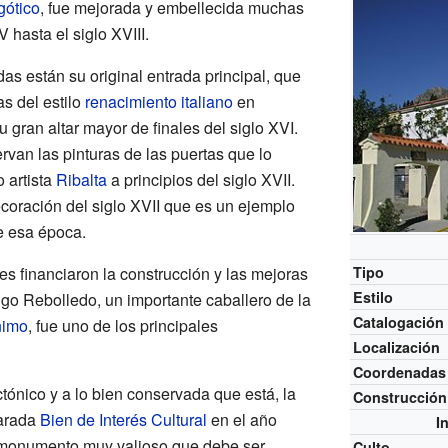
gótico
, fue mejorada y embellecida muchas
 hasta el siglo XVIII.
s están su original entrada principal, que
s del estilo
renacimiento italiano
en
 gran altar mayor de finales del siglo XVI.
ervan las pinturas de las puertas que lo
 artista
Ribalta
a principios del siglo XVII.
ecoración del siglo XVII que es un ejemplo
e esa época.
 financiaron la construcción y las mejoras
Tipo
Estilo
igo Rebolledo, un importante caballero de la
Catalogación
nimo
, fue uno de los principales
Localización
Coordenadas
ctónico y a lo bien conservada que está, la
Construcción
larada
Bien de Interés Cultural
en el año
I
n monumento muy valioso que debe ser
Culto