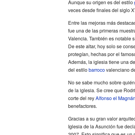
Aunque su origen es del estilo
veces desde finales del siglo XV
Entre las mejoras más destacada
fue una de las primeras muestra
Valencia. También es notable su
De este altar, hoy solo se cons
protegían, hechas por el famoso
Además, la iglesia tiene una d
del estilo
barroco
valenciano d
No se sabe mucho sobre quiénes
de la iglesia. Se cree que Rodr
corte del rey
Alfonso el Magná
benefactores.
Gracias a su gran valor arquite
Iglesia de la Asunción fue dec
2007. Esto significa que es u