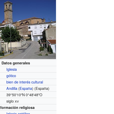
Datos generales
Iglesia
gótico
bien de interés cultural
Andilla
(
España
) (España)
39°50′10″N
0°48′48″O
siglo
xv
nformación religiosa
Iglesia católica