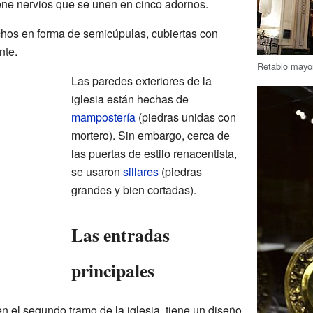
iene nervios que se unen en cinco adornos.
echos en forma de semicúpulas, cubiertas con
nte.
Retablo mayo
Las paredes exteriores de la
iglesia están hechas de
mampostería
(piedras unidas con
mortero). Sin embargo, cerca de
las puertas de estilo renacentista,
se usaron
sillares
(piedras
grandes y bien cortadas).
Las entradas
principales
n el segundo tramo de la iglesia, tiene un diseño