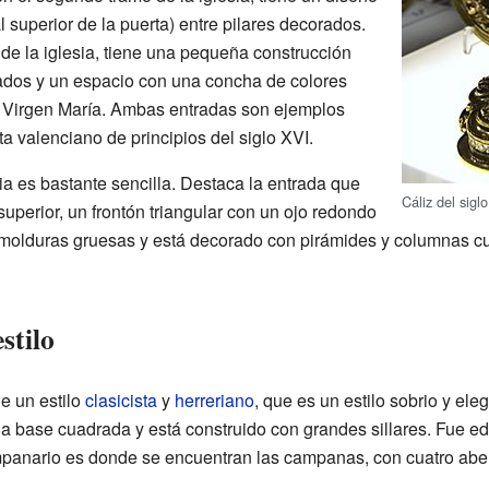
al superior de la puerta) entre pilares decorados.
e de la iglesia, tiene una pequeña construcción
dos y un espacio con una concha de colores
 Virgen María. Ambas entradas son ejemplos
ta valenciano de principios del siglo XVI.
sia es bastante sencilla. Destaca la entrada que
Cáliz del sigl
uperior, un frontón triangular con un ojo redondo
e molduras gruesas y está decorado con pirámides y columnas cu
stilo
ne un estilo
clasicista
y
herreriano
, que es un estilo sobrio y ele
a base cuadrada y está construido con grandes sillares. Fue ed
mpanario es donde se encuentran las campanas, con cuatro abe