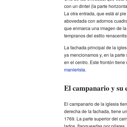
con un dintel (la parte horizont
La otra entrada, que está al pi
abovedada con adornos cuadra
que enmarca una imagen de la
tempranos del estilo renacentis
La fachada principal de la igle
ya mencionamos y, en la parte s
en el centro. Este frontón tien
manierista
.
El campanario y su e
El campanario de la iglesia tie
derecha de la fachada, tiene un
1769. La parte superior del ca
lados, flanqueadas por pilares.