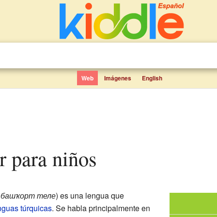
Web
Imágenes
English
r para niños
,
башҡорт теле
) es una lengua que
nguas túrquicas
. Se habla principalmente en