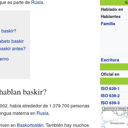
 que es parte de
Rusia
.
б
Hablado en
Hablantes
Familia
 baskir?
fabeto baskir
baskir antes?
derno
Escritura
Oficial en
ISO 639-1
hablan baskir?
ISO 639-2
ISO 639-3
002, había alrededor de 1.379.700 personas
lengua materna en
Rusia
.
viven en
Baskortostán
. También hay muchos