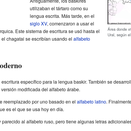
Antiguamente, los baskires
utilizaban el tártaro como su
lengua escrita. Más tarde, en el
siglo XV
, comenzaron a usar el
Área donde vi
úrquica. Este sistema de escritura se usó hasta el
Ural, según e
 el chagatai se escribían usando el
alfabeto
moderno
escritura específico para la lengua baskir. También se desarroll
a versión modificada del alfabeto árabe.
fue reemplazado por uno basado en el
alfabeto latino
. Finalment
que es el que se usa hoy en día.
y parecido al alfabeto ruso, pero tiene algunas letras adicional