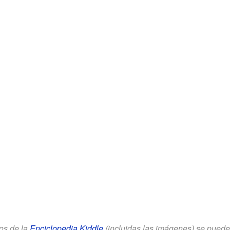
los de la
Enciclopedia Kiddle
(incluidas las imágenes) se puede u