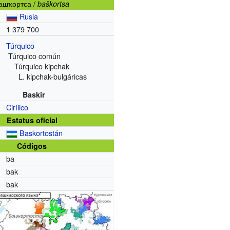
ашҡортса
/
baškortsa
Rusia
1 379 700
Túrquico
Túrquico común
Túrquico kipchak
L. kipchak-bulgáricas
Baskir
Cirílico
Estatus oficial
Baskortostán
Códigos
ba
bak
bak