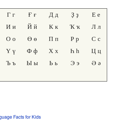
Г г
Ғ ғ
Д д
Ҙ ҙ
Е е
И и
Й й
К к
Ҡ ҡ
Л л
О о
Ө ө
П п
Р р
С с
Ү ү
Ф ф
Х х
Һ һ
Ц ц
Ъ ъ
Ы ы
Ь ь
Э э
Ә ә
guage Facts for Kids