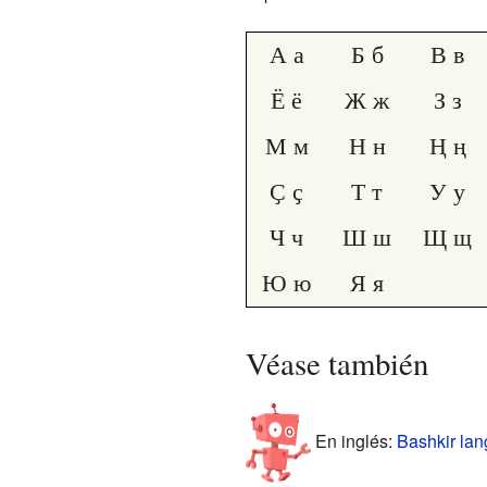
А а
Б б
В в
Ё ё
Ж ж
З з
М м
Н н
Ң ң
Ҫ ҫ
Т т
У у
Ч ч
Ш ш
Щ щ
Ю ю
Я я
Véase también
En inglés:
Bashkir lan