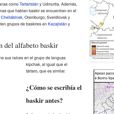
canas como
Tartaristán
y Udmurtia. Además,
nas que hablan baskir se encuentran en el
e
Cheliábinsk
, Oremburgo, Sverdlovsk y
sten grupos de baskires en
Kazajistán
y
n del alfabeto baskir
ne sus raíces en el grupo de lenguas
kipchak, al igual que el
tártaro, que es similar.
¿Cómo se escribía el
baskir antes?