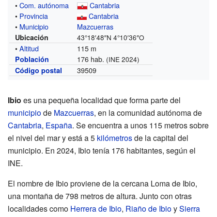
•
Com. autónoma
Cantabria
•
Provincia
Cantabria
•
Municipio
Mazcuerras
Ubicación
43°18′48″N
4°10′36″O
•
Altitud
115 m
176 hab.
Población
(INE 2024)
39509
Código postal
Ibio
es una pequeña localidad que forma parte del
municipio
de
Mazcuerras
, en la comunidad autónoma de
Cantabria
,
España
. Se encuentra a unos 115 metros sobre
el nivel del mar y está a 5
kilómetros
de la capital del
municipio. En 2024, Ibio tenía 176 habitantes, según el
INE.
El nombre de Ibio proviene de la cercana Loma de Ibio,
una montaña de 798 metros de altura. Junto con otras
localidades como
Herrera de Ibio
,
Riaño de Ibio
y
Sierra