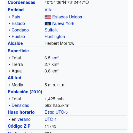
40°54′06″N
73°24′47″O
Coordenadas
Villa
Entidad
•
País
Estados Unidos
•
Estado
Nueva York
•
Condado
Suffolk
•
Pueblo
Huntington
Herbert Morrow
Alcalde
Superficie
• Total
6.5
km²
• Tierra
2.7 km²
• Agua
3.8 km²
Altitud
• Media
5 m s. n. m.
Población
(
2010
)
• Total
1,425 hab.
•
Densidad
562 hab./km²
Este
:
UTC-5
Huso horario
• en
verano
UTC-4
11743
Código ZIP