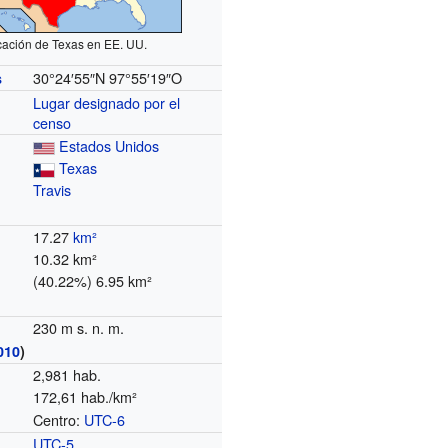
cación de Texas en EE. UU.
30°24′55″N
97°55′19″O
s
Lugar designado por el
censo
Estados Unidos
Texas
Travis
17.27
km²
10.32 km²
(40.22%) 6.95 km²
230 m s. n. m.
010
)
2,981 hab.
172,61 hab./km²
Centro:
UTC-6
o
UTC-5