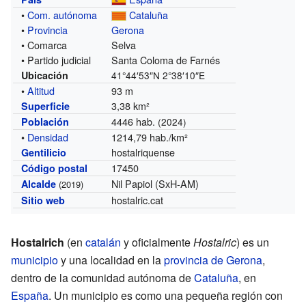
•
Com. autónoma
Cataluña
•
Provincia
Gerona
• Comarca
Selva
• Partido judicial
Santa Coloma de Farnés
Ubicación
41°44′53″N
2°38′10″E
•
Altitud
93 m
3,38 km²
Superficie
4446 hab.
Población
(2024)
•
Densidad
1214,79 hab./km²
hostalriquense
Gentilicio
17450
Código postal
Nil Papiol (SxH-AM)
Alcalde
(2019)
hostalric.cat
Sitio web
Hostalrich
(en
catalán
y oficialmente
Hostalric
) es un
municipio
y una localidad en la
provincia de Gerona
,
dentro de la comunidad autónoma de
Cataluña
, en
España
. Un municipio es como una pequeña región con