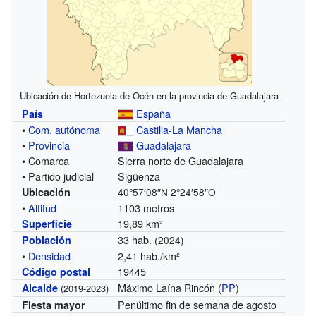
Ubicación de Hortezuela de Océn en la provincia de Guadalajara
España
País
•
Com. autónoma
Castilla-La Mancha
•
Provincia
Guadalajara
• Comarca
Sierra norte de Guadalajara
• Partido judicial
Sigüenza
Ubicación
40°57′08″N
2°24′58″O
•
Altitud
1103 metros
19,89 km²
Superficie
33 hab.
Población
(2024)
•
Densidad
2,41 hab./km²
19445
Código postal
Máximo Laína Rincón (
PP
)
Alcalde
(2019-2023)
Penúltimo fin de semana de agosto
Fiesta mayor