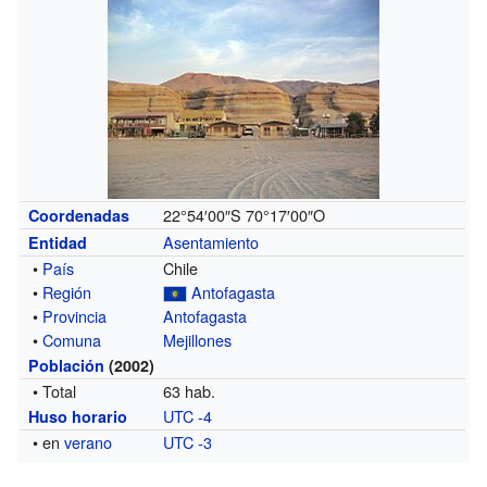
22°54′00″S
70°17′00″O
Coordenadas
Asentamiento
Entidad
•
País
Chile
•
Región
Antofagasta
•
Provincia
Antofagasta
•
Comuna
Mejillones
Población
(2002)
• Total
63 hab.
UTC -4
Huso horario
• en
verano
UTC -3